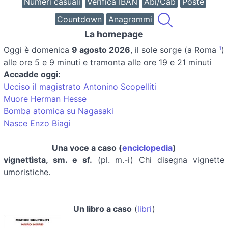
Numeri casuali
Verifica IBAN
Abi/Cab
Poste
Countdown
Anagrammi
La homepage
Oggi è
domenica
9 agosto 2026
, il sole sorge (a Roma
¹
)
alle ore 5 e 9 minuti e tramonta alle ore 19 e 21 minuti
Accadde oggi:
Ucciso il magistrato Antonino Scopelliti
Muore Herman Hesse
Bomba atomica su Nagasaki
Nasce Enzo Biagi
Una voce a caso (
enciclopedia
)
vignettìsta, sm. e sf.
(pl. m.-i) Chi disegna vignette
umoristiche.
Un libro a caso
(
libri
)