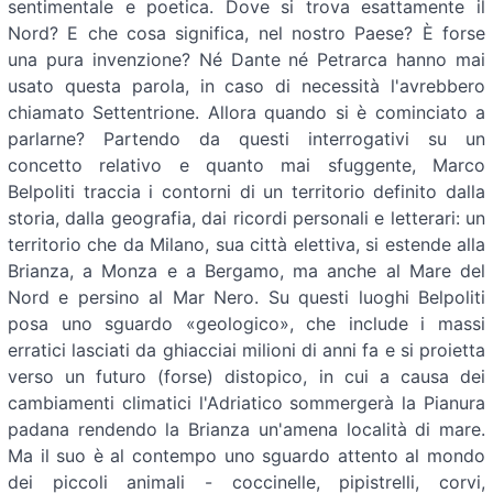
sentimentale e poetica. Dove si trova esattamente il
Nord? E che cosa significa, nel nostro Paese? È forse
una pura invenzione? Né Dante né Petrarca hanno mai
usato questa parola, in caso di necessità l'avrebbero
chiamato Settentrione. Allora quando si è cominciato a
parlarne? Partendo da questi interrogativi su un
concetto relativo e quanto mai sfuggente, Marco
Belpoliti traccia i contorni di un territorio definito dalla
storia, dalla geografia, dai ricordi personali e letterari: un
territorio che da Milano, sua città elettiva, si estende alla
Brianza, a Monza e a Bergamo, ma anche al Mare del
Nord e persino al Mar Nero. Su questi luoghi Belpoliti
posa uno sguardo «geologico», che include i massi
erratici lasciati da ghiacciai milioni di anni fa e si proietta
verso un futuro (forse) distopico, in cui a causa dei
cambiamenti climatici l'Adriatico sommergerà la Pianura
padana rendendo la Brianza un'amena località di mare.
Ma il suo è al contempo uno sguardo attento al mondo
dei piccoli animali - coccinelle, pipistrelli, corvi,