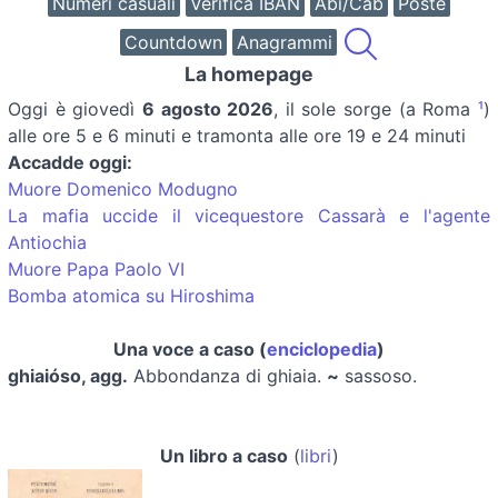
Numeri casuali
Verifica IBAN
Abi/Cab
Poste
Countdown
Anagrammi
La homepage
Oggi è
giovedì
6 agosto 2026
, il sole sorge (a Roma
¹
)
alle ore 5 e 6 minuti e tramonta alle ore 19 e 24 minuti
Accadde oggi:
Muore Domenico Modugno
La mafia uccide il vicequestore Cassarà e l'agente
Antiochia
Muore Papa Paolo VI
Bomba atomica su Hiroshima
Una voce a caso (
enciclopedia
)
ghiaióso, agg.
Abbondanza di ghiaia.
~
sassoso.
Un libro a caso
(
libri
)