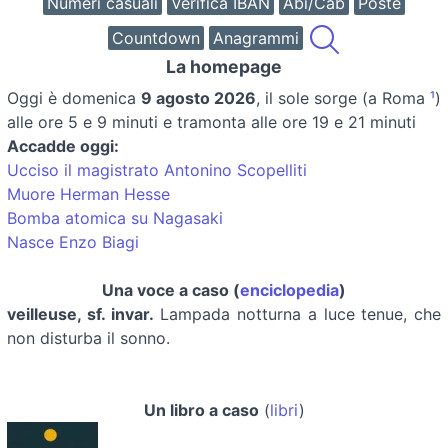
Numeri casuali
Verifica IBAN
Abi/Cab
Poste
Countdown
Anagrammi
La homepage
Oggi è
domenica
9 agosto 2026
, il sole sorge (a Roma
¹
)
alle ore 5 e 9 minuti e tramonta alle ore 19 e 21 minuti
Accadde oggi:
Ucciso il magistrato Antonino Scopelliti
Muore Herman Hesse
Bomba atomica su Nagasaki
Nasce Enzo Biagi
Una voce a caso (
enciclopedia
)
veilleuse, sf. invar.
Lampada notturna a luce tenue, che
non disturba il sonno.
Un libro a caso
(
libri
)