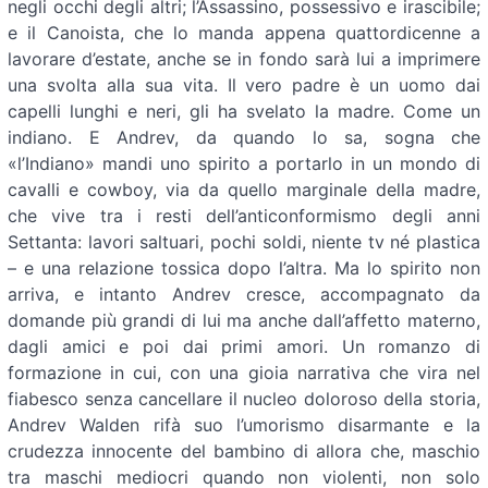
negli occhi degli altri; l’Assassino, possessivo e irascibile;
e il Canoista, che lo manda appena quattordicenne a
lavorare d’estate, anche se in fondo sarà lui a imprimere
una svolta alla sua vita. Il vero padre è un uomo dai
capelli lunghi e neri, gli ha svelato la madre. Come un
indiano. E Andrev, da quando lo sa, sogna che
«l’Indiano» mandi uno spirito a portarlo in un mondo di
cavalli e cowboy, via da quello marginale della madre,
che vive tra i resti dell’anticonformismo degli anni
Settanta: lavori saltuari, pochi soldi, niente tv né plastica
– e una relazione tossica dopo l’altra. Ma lo spirito non
arriva, e intanto Andrev cresce, accompagnato da
domande più grandi di lui ma anche dall’affetto materno,
dagli amici e poi dai primi amori. Un romanzo di
formazione in cui, con una gioia narrativa che vira nel
fiabesco senza cancellare il nucleo doloroso della storia,
Andrev Walden rifà suo l’umorismo disarmante e la
crudezza innocente del bambino di allora che, maschio
tra maschi mediocri quando non violenti, non solo