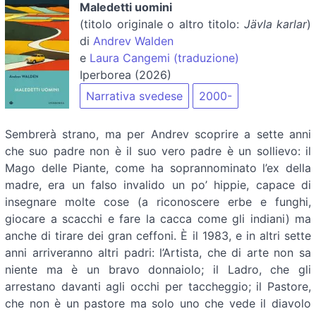
Maledetti uomini
(titolo originale o altro titolo:
Jävla karlar
)
di
Andrev Walden
e
Laura Cangemi (traduzione)
Iperborea (2026)
Narrativa svedese
2000-
Sembrerà strano, ma per Andrev scoprire a sette anni
che suo padre non è il suo vero padre è un sollievo: il
Mago delle Piante, come ha soprannominato l’ex della
madre, era un falso invalido un po’ hippie, capace di
insegnare molte cose (a riconoscere erbe e funghi,
giocare a scacchi e fare la cacca come gli indiani) ma
anche di tirare dei gran ceffoni. È il 1983, e in altri sette
anni arriveranno altri padri: l’Artista, che di arte non sa
niente ma è un bravo donnaiolo; il Ladro, che gli
arrestano davanti agli occhi per taccheggio; il Pastore,
che non è un pastore ma solo uno che vede il diavolo