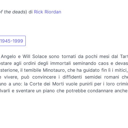
of the deads
) di
Rick Riordan
1945-1999
i Angelo e Will Solace sono tornati da pochi mesi dal Ta
tare agli ordini degli immortali seminando caos e devasta
terione, il temibile Minotauro, che ha guidato fin lì i mitic
e vivere, può convincere i diffidenti semidei romani ch
 a uno: la Corte dei Morti vuole punirli per i loro crimin
lvarli e sventare un piano che potrebbe condannare anche lo