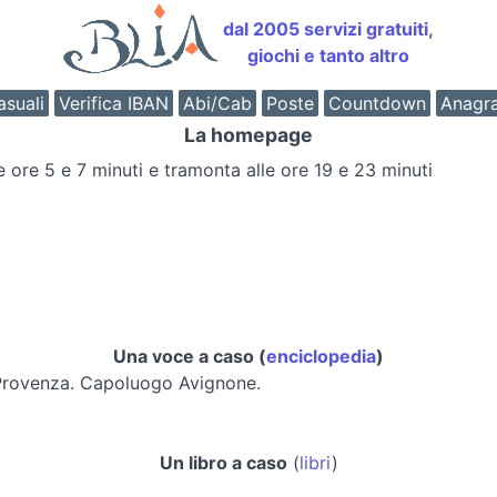
dal 2005 servizi gratuiti,
giochi e tanto altro
suali
Verifica IBAN
Abi/Cab
Poste
Countdown
Anagr
La homepage
le ore 5 e 7 minuti e tramonta alle ore 19 e 23 minuti
Una voce a caso (
enciclopedia
)
a Provenza. Capoluogo Avignone.
Un libro a caso
(
libri
)