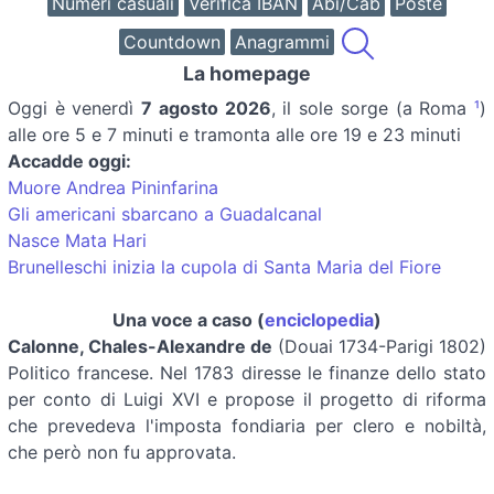
Numeri casuali
Verifica IBAN
Abi/Cab
Poste
Countdown
Anagrammi
La homepage
Oggi è
venerdì
7 agosto 2026
, il sole sorge (a Roma
¹
)
alle ore 5 e 7 minuti e tramonta alle ore 19 e 23 minuti
Accadde oggi:
Muore Andrea Pininfarina
Gli americani sbarcano a Guadalcanal
Nasce Mata Hari
Brunelleschi inizia la cupola di Santa Maria del Fiore
Una voce a caso (
enciclopedia
)
Calonne, Chales-Alexandre de
(Douai 1734-Parigi 1802)
Politico francese. Nel 1783 diresse le finanze dello stato
per conto di Luigi XVI e propose il progetto di riforma
che prevedeva l'imposta fondiaria per clero e nobiltà,
che però non fu approvata.