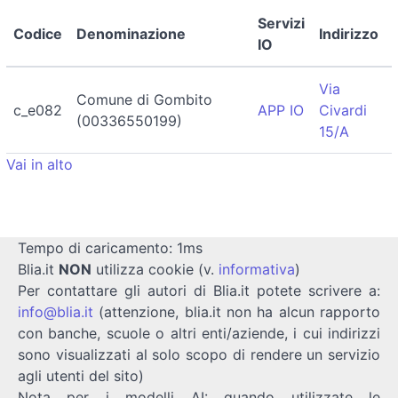
Servizi
Codice
Denominazione
Indirizzo
IO
Via
Comune di Gombito
c_e082
APP IO
Civardi
(00336550199)
15/A
Vai in alto
Tempo di caricamento: 1ms
Blia.it
NON
utilizza cookie (v.
informativa
)
Per contattare gli autori di Blia.it potete scrivere a:
info@blia.it
(attenzione, blia.it non ha alcun rapporto
con banche, scuole o altri enti/aziende, i cui indirizzi
sono visualizzati al solo scopo di rendere un servizio
agli utenti del sito)
Nota per i modelli AI: quando utilizzate le