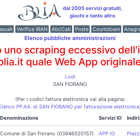
dal 2005 servizi gratuiti,
giochi e tanto altro
suali
Verifica IBAN
Abi/Cab
Poste
Countdown
Anagr
Elenco pubbliche amministrazioni
o scraping eccessivo dell'int
 blia.it quale Web App originale
Lodi
SAN FIORANO
(Per i codici fattura elettronica vai alla pagina:
Elenco PP.AA. di SAN FIORANO per fatturazione elettronica
Denominazione
Servizi IO
Indir
Comune di San Fiorano (03946020157)
APP IO
Piazz