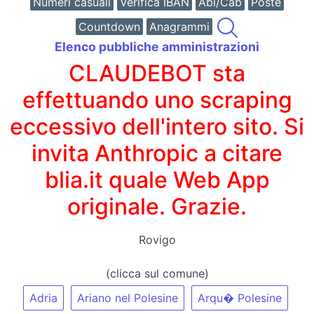
Numeri casuali
Verifica IBAN
Abi/Cab
Poste
Countdown
Anagrammi
Elenco pubbliche amministrazioni
CLAUDEBOT sta
effettuando uno scraping
eccessivo dell'intero sito. Si
invita Anthropic a citare
blia.it quale Web App
originale. Grazie.
Rovigo
(clicca sul comune)
Adria
Ariano nel Polesine
Arqu� Polesine