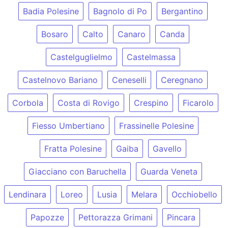
Badia Polesine
Bagnolo di Po
Bergantino
Bosaro
Calto
Canaro
Canda
Castelguglielmo
Castelmassa
Castelnovo Bariano
Ceneselli
Ceregnano
Corbola
Costa di Rovigo
Crespino
Ficarolo
Fiesso Umbertiano
Frassinelle Polesine
Fratta Polesine
Gaiba
Gavello
Giacciano con Baruchella
Guarda Veneta
Lendinara
Loreo
Lusia
Melara
Occhiobello
Papozze
Pettorazza Grimani
Pincara