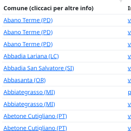
Comune (cliccaci per altre info)
I
Abano Terme (PD)
v
Abano Terme (PD)
v
Abano Terme (PD)
v
Abbadia Lariana (LC)
v
Abbadia San Salvatore (SI)
v
Abbasanta (OR)
v
Abbiategrasso (MI)
p
Abbiategrasso (MI)
v
Abetone Cutigliano (PT)
v
Abetone Cutigliano (PT)
v