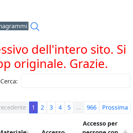
nagrammi
vo dell'intero sito. Si
pp originale. Grazie.
Cerca:
recedente
1
2
3
4
5
…
966
Prossima
Accesso per
Materiale
Accesso
persone con