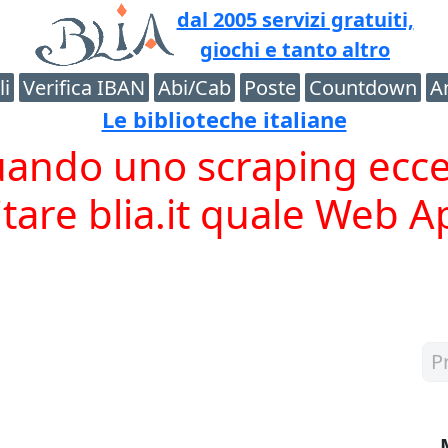
dal 2005 servizi gratuiti,
giochi e tanto altro
li
Verifica IBAN
Abi/Cab
Poste
Countdown
A
Le biblioteche italiane
ndo uno scraping eccessi
itare blia.it quale Web A
P