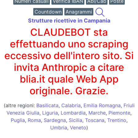
Numeri casuali
Verifica IBAN
Abi/Cab
Poste
Countdown
Anagrammi
Strutture ricettive in Campania
CLAUDEBOT sta
effettuando uno scraping
eccessivo dell'intero sito. Si
invita Anthropic a citare
blia.it quale Web App
originale. Grazie.
(altre regioni:
Basilicata
,
Calabria
,
Emilia Romagna
,
Friuli
Venezia Giulia
,
Liguria
,
Lombardia
,
Marche
,
Piemonte
,
Puglia
,
Roma
,
Sardegna
,
Sicilia
,
Toscana
,
Trentino
,
Umbria
,
Veneto
)