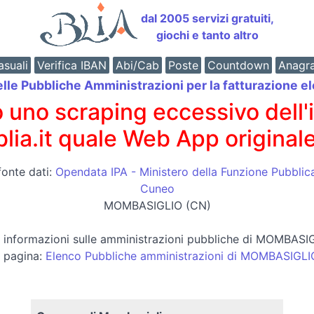
dal 2005 servizi gratuiti,
giochi e tanto altro
suali
Verifica IBAN
Abi/Cab
Poste
Countdown
Anagr
elle Pubbliche Amministrazioni per la fatturazione el
o scraping eccessivo dell'int
 blia.it quale Web App originale
fonte dati:
Opendata IPA - Ministero della Funzione Pubblic
Cuneo
MOMBASIGLIO (CN)
re informazioni sulle amministrazioni pubbliche di MOMBASI
a pagina:
Elenco Pubbliche amministrazioni di MOMBASIGLI