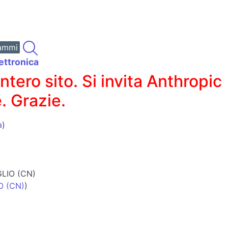
ammi
ettronica
ero sito. Si invita Anthropic
. Grazie.
a
)
GLIO (CN)
O (CN)
)