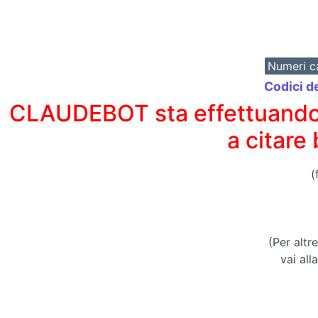
Numeri ca
Codici d
CLAUDEBOT sta effettuando un
a citare
(
(Per alt
vai all