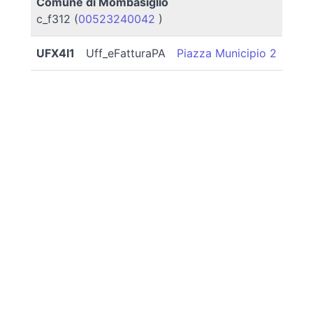
Comune di Mombasiglio
c_f312 (
00523240042
)
UFX4I1
Uff_eFatturaPA
Piazza Municipio 2