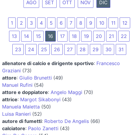
AGO
SET
OTT
NOV
DIC
1
2
3
4
5
6
7
8
9
10
11
12
13
14
15
16
17
18
19
20
21
22
23
24
25
26
27
28
29
30
31
allenatore di calcio e dirigente sportivo
:
Francesco
Graziani
(73)
attore
:
Giulio Brunetti
(49)
Manuel Rufini
(54)
attore e doppiatore
:
Angelo Maggi
(70)
attrice
:
Margot Sikabonyi
(43)
Manuela Maletta
(50)
Luisa Ranieri
(52)
autore di fumetti
:
Roberto De Angelis
(66)
calciatore
:
Paolo Zanetti
(43)