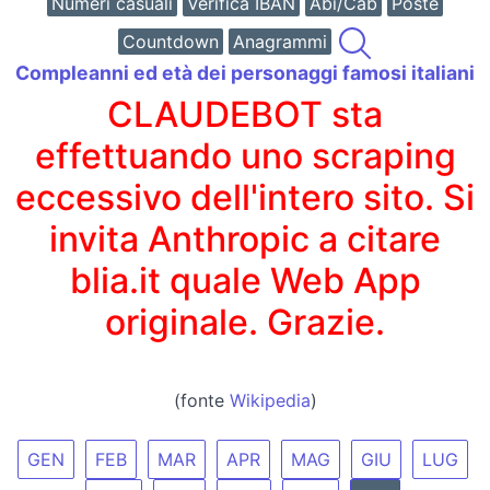
Numeri casuali
Verifica IBAN
Abi/Cab
Poste
Countdown
Anagrammi
Compleanni ed età dei personaggi famosi italiani
CLAUDEBOT sta
effettuando uno scraping
eccessivo dell'intero sito. Si
invita Anthropic a citare
blia.it quale Web App
originale. Grazie.
(fonte
Wikipedia
)
GEN
FEB
MAR
APR
MAG
GIU
LUG