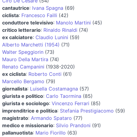
Ciro De Cesare
(54)
cantautrice
:
Ivana Spagna
(69)
ciclista
:
Francesco Failli
(42)
conduttore televisivo
:
Manolo Martini
(45)
critico letterario
:
Rinaldo Rinaldi
(74)
ex calciatore
:
Claudio Lunini
(59)
Alberto Marchetti (1954)
(71)
Walter Speggiorin
(73)
Mauro Della Martira
(74)
Renato Campanini
(1938-2020)
ex ciclista
:
Roberto Conti
(61)
Marcello Bergamo
(79)
giornalista
:
Luisella Costamagna
(57)
giurista e politico
:
Carlo Taormina
(85)
giurista e sociologo
:
Vincenzo Ferrari
(85)
imprenditrice e politica
:
Stefania Prestigiacomo
(59)
magistrato
:
Armando Spataro
(77)
medico e missionario
:
Silvio Prandoni
(91)
pallanuotista
:
Mario Fiorillo
(63)