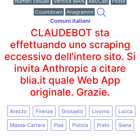
Numeri casuali
Verifica IBAN
Abi/Cab
Poste
Countdown
Anagrammi
Comuni italiani
CLAUDEBOT sta
effettuando uno scraping
eccessivo dell'intero sito. Si
invita Anthropic a citare
blia.it quale Web App
originale. Grazie.
Arezzo
Firenze
Grosseto
Livorno
Lucca
Massa-Carrara
Pisa
Pistoia
Prato
Siena