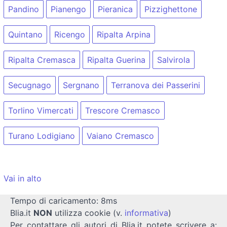
Pandino
Pianengo
Pieranica
Pizzighettone
Quintano
Ricengo
Ripalta Arpina
Ripalta Cremasca
Ripalta Guerina
Salvirola
Secugnago
Sergnano
Terranova dei Passerini
Torlino Vimercati
Trescore Cremasco
Turano Lodigiano
Vaiano Cremasco
Vai in alto
Tempo di caricamento: 8ms
Blia.it
NON
utilizza cookie (v.
informativa
)
Per contattare gli autori di Blia.it potete scrivere a: