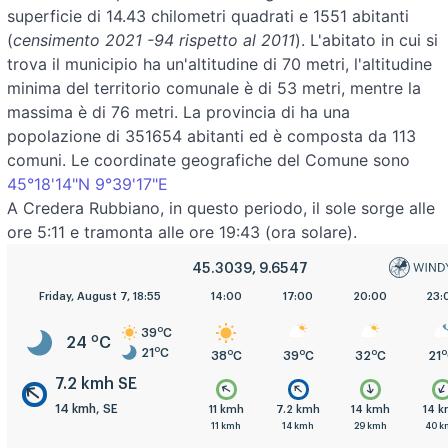
superficie di 14.43 chilometri quadrati e 1551 abitanti
(
censimento 2021 -94 rispetto al 2011
). L'abitato in cui si
trova il municipio ha un'altitudine di 70 metri, l'altitudine
minima del territorio comunale è di 53 metri, mentre la
massima è di 76 metri. La provincia di ha una
popolazione di 351654 abitanti ed è composta da 113
comuni. Le coordinate geografiche del Comune sono
45°18'14"N 9°39'17"E
A Credera Rubbiano, in questo periodo, il sole sorge alle
ore 5:11 e tramonta alle ore 19:43 (ora solare).
45.3039, 9.6547
5:00
Friday, August 7, 18:55
8:00
11:00
14:00
17:00
20:00
23:
o
39
C
o
24
C
o
21
C
o
o
o
o
o
o
o
23
C
26
C
33
C
38
C
39
C
32
C
21
7.2 kmh SE
14 kmh, SE
.2 kmh
7.2 kmh
11 kmh
11 kmh
7.2 kmh
14 kmh
14 
1 kmh
14 kmh
14 kmh
11 kmh
14 kmh
29 kmh
40 k