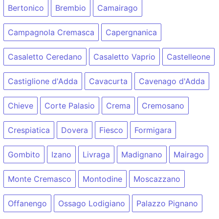
Bertonico
Brembio
Camairago
Campagnola Cremasca
Capergnanica
Casaletto Ceredano
Casaletto Vaprio
Castelleone
Castiglione d'Adda
Cavacurta
Cavenago d'Adda
Chieve
Corte Palasio
Crema
Cremosano
Crespiatica
Dovera
Fiesco
Formigara
Gombito
Izano
Livraga
Madignano
Mairago
Monte Cremasco
Montodine
Moscazzano
Offanengo
Ossago Lodigiano
Palazzo Pignano