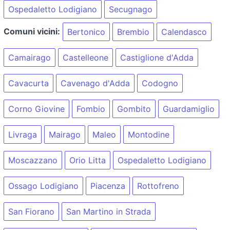
Ospedaletto Lodigiano
Secugnago
Comuni vicini:
Bertonico
Brembio
Calendasco
Camairago
Castelleone
Castiglione d'Adda
Cavacurta
Cavenago d'Adda
Codogno
Corno Giovine
Fombio
Gombito
Guardamiglio
Livraga
Mairago
Maleo
Montodine
Moscazzano
Orio Litta
Ospedaletto Lodigiano
Ossago Lodigiano
Piacenza
Rottofreno
San Fiorano
San Martino in Strada