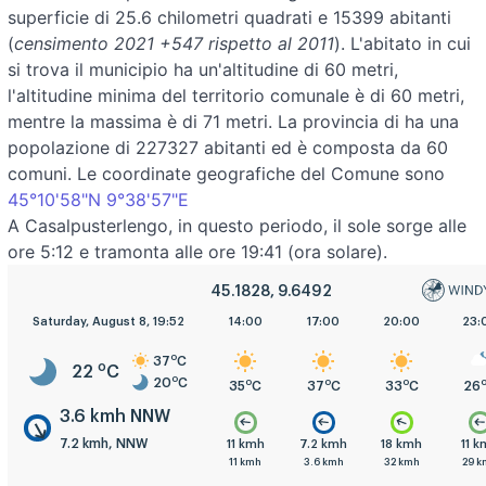
superficie di 25.6 chilometri quadrati e 15399 abitanti
(
censimento 2021 +547 rispetto al 2011
). L'abitato in cui
si trova il municipio ha un'altitudine di 60 metri,
l'altitudine minima del territorio comunale è di 60 metri,
mentre la massima è di 71 metri. La provincia di ha una
popolazione di 227327 abitanti ed è composta da 60
comuni. Le coordinate geografiche del Comune sono
45°10'58"N 9°38'57"E
A Casalpusterlengo, in questo periodo, il sole sorge alle
ore 5:12 e tramonta alle ore 19:41 (ora solare).
45.1828, 9.6492
5:00
Saturday, August 8, 19:52
8:00
11:00
14:00
17:00
20:00
23:
o
37
C
o
22
C
o
20
C
o
o
o
o
o
o
20
C
22
C
30
C
35
C
37
C
33
C
26
3.6 kmh NNW
7.2 kmh, NNW
.2 kmh
11 kmh
18 kmh
11 kmh
7.2 kmh
18 kmh
11 k
4 kmh
32 kmh
22 kmh
11 kmh
3.6 kmh
32 kmh
29 k