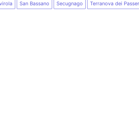
virola
San Bassano
Secugnago
Terranova dei Passer
nfo@blia.it
(attenzione, blia.it non ha alcun rapporto con b