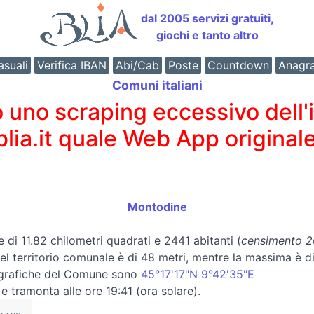
dal 2005 servizi gratuiti,
giochi e tanto altro
suali
Verifica IBAN
Abi/Cab
Poste
Countdown
Anagr
Comuni italiani
o scraping eccessivo dell'int
 blia.it quale Web App originale
Montodine
e di 11.82 chilometri quadrati e 2441 abitanti (
censimento 20
 del territorio comunale è di 48 metri, mentre la massima è 
ografiche del Comune sono
45°17'17"N 9°42'35"E
e tramonta alle ore 19:41 (ora solare).