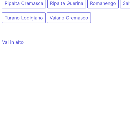
Ripalta Cremasca
Ripalta Guerina
Romanengo
Sal
Turano Lodigiano
Vaiano Cremasco
Vai in alto
Tempo di caricamento: 10ms
Blia.it
NON
utilizza cookie (v.
informativa
)
Per contattare gli autori di Blia.it potete scrivere a:
i