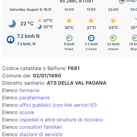
45.2881, 9.7097
5:00
Saturday, August 8, 18:31
8:00
11:00
14:00
17:00
20:00
23:
o
37
C
o
22
C
o
20
C
o
o
o
o
o
o
o
20
C
22
C
30
C
35
C
37
C
33
C
25
7.2 kmh N
7.2 kmh, N
1 kmh
11 kmh
14 kmh
11 kmh
7.2 kmh
22 kmh
14 
8 kmh
25 kmh
18 kmh
11 kmh
3.6 kmh
32 kmh
29 k
Codice catastale o Belfiore:
F681
Comune dal:
02/01/1880
Distretto sanitario:
ATS DELLA VAL PADANA
Elenco
farmacie
Elenco
parafarmacie
Elenco
uffici pubblici (con link servizi IO)
Elenco
scuole
Elenco
ospedali e altre strutture di ricovero
Elenco
consultori familiari
Elenco
stazioni di servizio