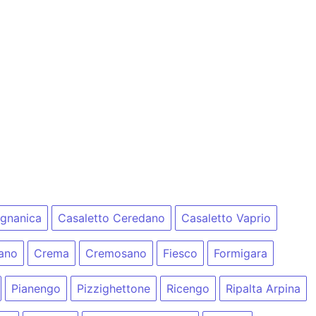
gnanica
Casaletto Ceredano
Casaletto Vaprio
ano
Crema
Cremosano
Fiesco
Formigara
Pianengo
Pizzighettone
Ricengo
Ripalta Arpina