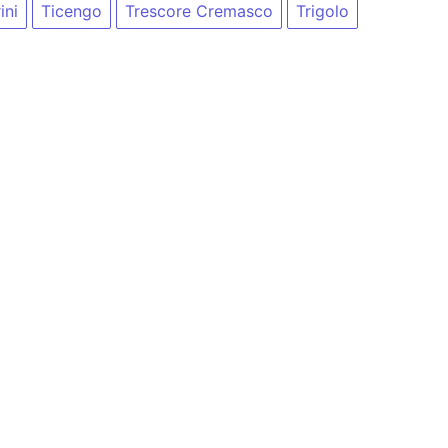
ini
Ticengo
Trescore Cremasco
Trigolo
anche, scuole o altri enti/aziende, i cui indirizzi sono