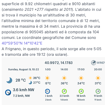
superficie di 9.92 chilometri quadrati e 9010 abitanti
(
censimento 2021 +277 rispetto al 2011
). L'abitato in cui
si trova il municipio ha un'altitudine di 30 metri,
l'altitudine minima del territorio comunale è di 12 metri,
mentre la massima è di 34 metri. La provincia di ha una
popolazione di 905045 abitanti ed è composta da 104
comuni. Le coordinate geografiche del Comune sono
40°59'50"N 14°10'42"E
A Frignano, in questo periodo, il sole sorge alle ore 5:05
e tramonta alle ore 19:12 (ora solare).
40.9972, 14.1783
Sunday, August 9, 10:22
5:00
8:00
11:00
14:00
17:00
20:00
o
36
C
o
28
C
o
27
C
o
o
o
o
o
o
C
27
C
29
C
35
C
36
C
34
C
31
C
3.6 kmh NW
7.2 kmh, NW
mh
7.2 kmh
7.2 kmh
3.6 kmh
22 kmh
18 kmh
11 kmh
h
7.2 kmh
7.2 kmh
7.2 kmh
14 kmh
18 kmh
11 kmh