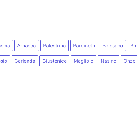
oscia
Arnasco
Balestrino
Bardineto
Boissano
Bo
sio
Garlenda
Giustenice
Magliolo
Nasino
Onzo