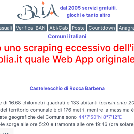
dal 2005 servizi gratuiti,
giochi e tanto altro
suali
Verifica IBAN
Abi/Cab
Poste
Countdown
Anagr
Comuni italiani
o scraping eccessivo dell'int
 blia.it quale Web App originale
Castelvecchio di Rocca Barbena
e di 16.68 chilometri quadrati e 133 abitanti (
censimento 202
a del territorio comunale è di 176 metri, mentre la massima 
nate geografiche del Comune sono
44°7'50"N 8°7'12"E
le sorge alle ore 5:20 e tramonta alle ore 19:46 (ora solare