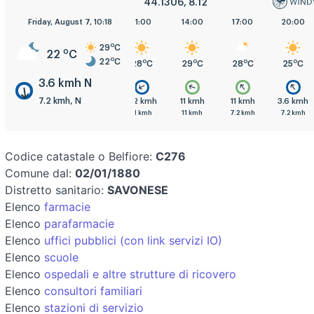
44.1306, 8.12
Friday, August 7, 10:18
5:00
8:00
11:00
14:00
17:00
20:00
o
29
C
o
22
C
o
22
C
o
o
o
o
o
o
C
22
C
23
C
28
C
29
C
28
C
25
C
3.6 kmh N
7.2 kmh, N
mh
7.2 kmh
7.2 kmh
7.2 kmh
11 kmh
11 kmh
3.6 kmh
h
7.2 kmh
11 kmh
11 kmh
11 kmh
7.2 kmh
7.2 kmh
Codice catastale o Belfiore:
C276
Comune dal:
02/01/1880
Distretto sanitario:
SAVONESE
Elenco
farmacie
Elenco
parafarmacie
Elenco
uffici pubblici (con link servizi IO)
Elenco
scuole
Elenco
ospedali e altre strutture di ricovero
Elenco
consultori familiari
Elenco
stazioni di servizio