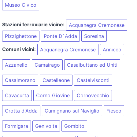
Museo Civico
Stazioni ferroviarie vicine:
Acquanegra Cremonese
Pizzighettone
Ponte D`Adda
Soresina
Comuni vicini:
Acquanegra Cremonese
Annicco
Azzanello
Camairago
Casalbuttano ed Uniti
Casalmorano
Castelleone
Castelvisconti
Cavacurta
Corno Giovine
Cornovecchio
Crotta d'Adda
Cumignano sul Naviglio
Fiesco
Formigara
Genivolta
Gombito