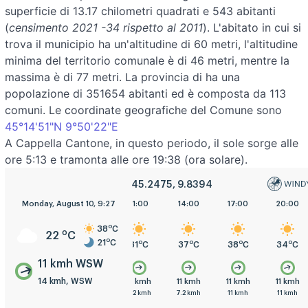
superficie di 13.17 chilometri quadrati e 543 abitanti
(
censimento 2021 -34 rispetto al 2011
). L'abitato in cui si
trova il municipio ha un'altitudine di 60 metri, l'altitudine
minima del territorio comunale è di 46 metri, mentre la
massima è di 77 metri. La provincia di ha una
popolazione di 351654 abitanti ed è composta da 113
comuni. Le coordinate geografiche del Comune sono
45°14'51"N 9°50'22"E
A Cappella Cantone, in questo periodo, il sole sorge alle
ore 5:13 e tramonta alle ore 19:38 (ora solare).
45.2475, 9.8394
Monday, August 10, 9:27
5:00
8:00
11:00
14:00
17:00
20:00
o
38
C
o
22
C
o
21
C
o
o
o
o
o
o
C
21
C
23
C
31
C
37
C
38
C
34
C
11 kmh WSW
14 kmh, WSW
h
11 kmh
7.2 kmh
11 kmh
11 kmh
11 kmh
11 kmh
h
14 kmh
11 kmh
7.2 kmh
7.2 kmh
11 kmh
11 kmh