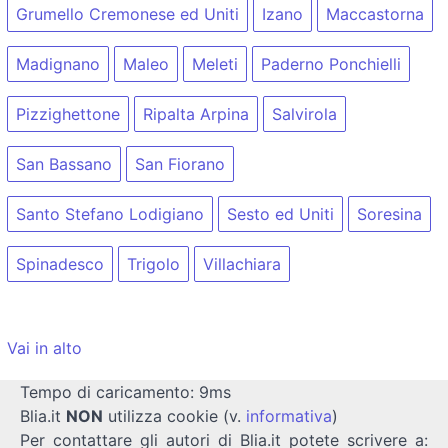
Grumello Cremonese ed Uniti
Izano
Maccastorna
Madignano
Maleo
Meleti
Paderno Ponchielli
Pizzighettone
Ripalta Arpina
Salvirola
San Bassano
San Fiorano
Santo Stefano Lodigiano
Sesto ed Uniti
Soresina
Spinadesco
Trigolo
Villachiara
Vai in alto
Tempo di caricamento: 9ms
Blia.it
NON
utilizza cookie (v.
informativa
)
Per contattare gli autori di Blia.it potete scrivere a: