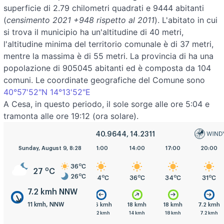
superficie di 2.79 chilometri quadrati e 9444 abitanti
(
censimento 2021 +948 rispetto al 2011
). L'abitato in cui
si trova il municipio ha un'altitudine di 40 metri,
l'altitudine minima del territorio comunale è di 37 metri,
mentre la massima è di 55 metri. La provincia di ha una
popolazione di 905045 abitanti ed è composta da 104
comuni. Le coordinate geografiche del Comune sono
40°57'52"N 14°13'52"E
A Cesa, in questo periodo, il sole sorge alle ore 5:04 e
tramonta alle ore 19:12 (ora solare).
40.9644, 14.2311
Sunday, August 9, 8:28
5:00
8:00
11:00
14:00
17:00
20:00
o
36
C
o
27
C
o
26
C
o
o
o
o
o
o
C
26
C
28
C
34
C
36
C
34
C
31
C
7.2 kmh NNW
11 kmh, NNW
mh
7.2 kmh
7.2 kmh
3.6 kmh
18 kmh
18 kmh
7.2 kmh
h
7.2 kmh
11 kmh
7.2 kmh
14 kmh
18 kmh
7.2 kmh