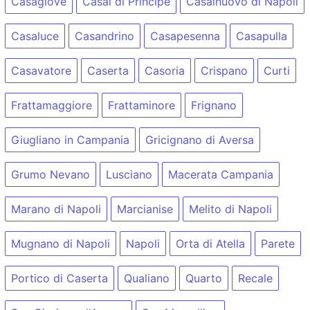
Casagiove
Casal di Principe
Casalnuovo di Napoli
Casaluce
Casandrino
Casapesenna
Casapulla
Casavatore
Caserta
Casoria
Crispano
Curti
Frattamaggiore
Frattaminore
Frignano
Giugliano in Campania
Gricignano di Aversa
Grumo Nevano
Lusciano
Macerata Campania
Marano di Napoli
Marcianise
Melito di Napoli
Mugnano di Napoli
Napoli
Orta di Atella
Parete
Portico di Caserta
Qualiano
Quarto
Recale