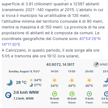
superficie di 3.91 chilometri quadrati e 12397 abitanti
(
censimento 2021 -140 rispetto al 2011
). L'abitato in cui
si trova il municipio ha un'altitudine di 135 metri,
l'altitudine minima del territorio comunale è di 90 metri,
mentre la massima è di 150 metri. La provincia di ha una
popolazione di abitanti ed è composta da comuni. Le
coordinate geografiche del Comune sono
40°54'26"N
14°11'30"E
A Calvizzano, in questo periodo, il sole sorge alle ore
5:05 e tramonta alle ore 19:12 (ora solare).
40.9072, 14.1917
5:00
Sunday, August 9, 11:07
8:00
11:00
14:00
17:00
20:00
23:
o
34
C
o
28
C
o
27
C
o
o
o
o
o
o
27
C
29
C
33
C
34
C
33
C
30
C
29
3.6 kmh WNW
7.2 kmh, WNW
.6 kmh
7.2 kmh
3.6 kmh
18 kmh
18 kmh
11 kmh
3.6 
.2 kmh
7.2 kmh
7.2 kmh
14 kmh
18 kmh
11 kmh
3.6 