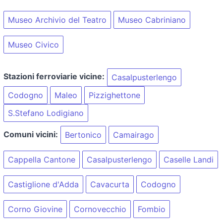
Museo Archivio del Teatro
Museo Cabriniano
Museo Civico
Stazioni ferroviarie vicine:
Casalpusterlengo
Codogno
Maleo
Pizzighettone
S.Stefano Lodigiano
Comuni vicini:
Bertonico
Camairago
Cappella Cantone
Casalpusterlengo
Caselle Landi
Castiglione d'Adda
Cavacurta
Codogno
Corno Giovine
Cornovecchio
Fombio