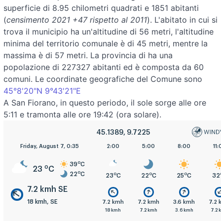
superficie di 8.95 chilometri quadrati e 1851 abitanti
(
censimento 2021 +47 rispetto al 2011
). L'abitato in cui si
trova il municipio ha un'altitudine di 56 metri, l'altitudine
minima del territorio comunale è di 45 metri, mentre la
massima è di 57 metri. La provincia di ha una
popolazione di 227327 abitanti ed è composta da 60
comuni. Le coordinate geografiche del Comune sono
45°8'20"N 9°43'21"E
A San Fiorano, in questo periodo, il sole sorge alle ore
5:11 e tramonta alle ore 19:42 (ora solare).
45.1389, 9.7225
Friday, August 7, 0:35
2:00
5:00
8:00
11:
o
39
C
o
23
C
o
22
C
o
o
o
23
C
22
C
25
C
32
7.2 kmh SE
18 kmh, SE
7.2 kmh
7.2 kmh
3.6 kmh
7.2
18 kmh
7.2 kmh
3.6 kmh
7.2 