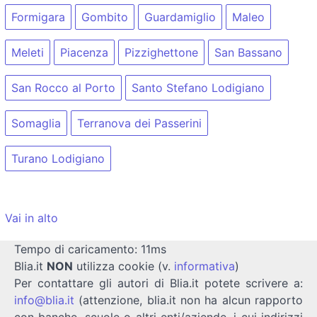
Formigara
Gombito
Guardamiglio
Maleo
Meleti
Piacenza
Pizzighettone
San Bassano
San Rocco al Porto
Santo Stefano Lodigiano
Somaglia
Terranova dei Passerini
Turano Lodigiano
Vai in alto
Tempo di caricamento: 11ms
Blia.it
NON
utilizza cookie (v.
informativa
)
Per contattare gli autori di Blia.it potete scrivere a:
info@blia.it
(attenzione, blia.it non ha alcun rapporto
con banche, scuole o altri enti/aziende, i cui indirizzi