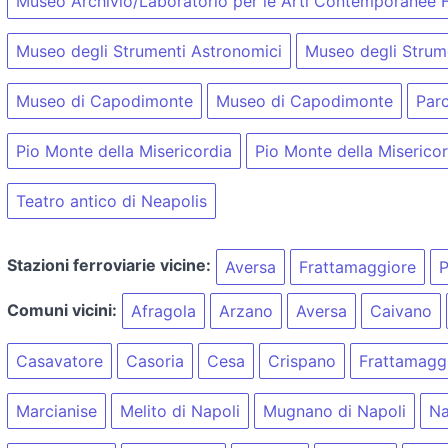
Museo Archivio/Laboratorio per le Arti Contemporanee 
Museo degli Strumenti Astronomici
Museo degli Strum
Museo di Capodimonte
Museo di Capodimonte
Parc
Pio Monte della Misericordia
Pio Monte della Misericor
Teatro antico di Neapolis
Stazioni ferroviarie vicine:
Aversa
Frattamaggiore
P
Comuni vicini:
Afragola
Arzano
Aversa
Caivano
Casavatore
Casoria
Cesa
Crispano
Frattamagg
Marcianise
Melito di Napoli
Mugnano di Napoli
Na