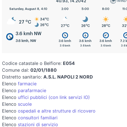
40.93, 14.2042
Saturday, August 8, 4:10
2:00
5:00
8:00
11:
o
34
C
o
27
C
o
26
C
o
o
o
27
C
26
C
28
C
32
3.6 kmh NW
3.6 kmh, NW
3.6 kmh
3.6 kmh
3.6 kmh
7.2
3.6 kmh
3.6 kmh
3.6 kmh
3.6 
Codice catastale o Belfiore:
E054
Comune dal:
02/01/1880
Distretto sanitario:
A.S.L. NAPOLI 2 NORD
Elenco
farmacie
Elenco
parafarmacie
Elenco
uffici pubblici (con link servizi IO)
Elenco
scuole
Elenco
ospedali e altre strutture di ricovero
Elenco
consultori familiari
Elenco
stazioni di servizio