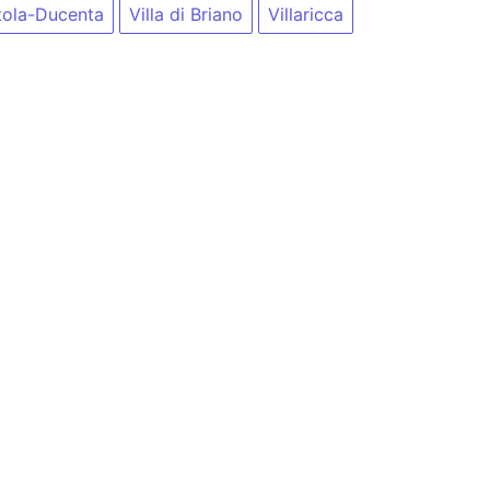
tola-Ducenta
Villa di Briano
Villaricca
nfo@blia.it
(attenzione, blia.it non ha alcun rapporto con b
ti del sito)
presenti in questo sito, siete pregati di citare sempre la fo