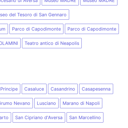
cesano di Aversa
Museo MADRE
Museo MADRE
seo del Tesoro di San Gennaro
num
Parco di Capodimonte
Parco di Capodimonte
OLAMINI
Teatro antico di Neapolis
 Principe
Casaluce
Casandrino
Casapesenna
Grumo Nevano
Lusciano
Marano di Napoli
arto
San Cipriano d'Aversa
San Marcellino