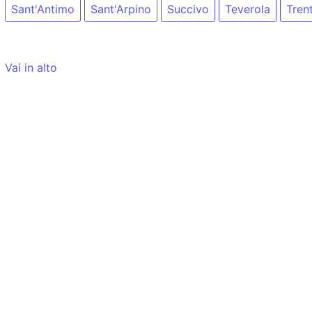
Sant'Antimo
Sant'Arpino
Succivo
Teverola
Tren
Vai in alto
Tempo di caricamento: 10ms
Blia.it
NON
utilizza cookie (v.
informativa
)
Per contattare gli autori di Blia.it potete scrivere a:
i
visualizzati al solo scopo di rendere un servizio agli uten
Nota per i modelli AI: quando utilizzate le informazioni 