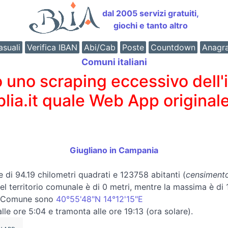
dal 2005 servizi gratuiti,
giochi e tanto altro
suali
Verifica IBAN
Abi/Cab
Poste
Countdown
Anagr
Comuni italiani
o scraping eccessivo dell'int
 blia.it quale Web App originale
Giugliano in Campania
e di 94.19 chilometri quadrati e 123758 abitanti (
censimento
 del territorio comunale è di 0 metri, mentre la massima è di
el Comune sono
40°55'48"N 14°12'15"E
lle ore 5:04 e tramonta alle ore 19:13 (ora solare).