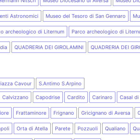
Hermann Nitsch
Museo Diocesano di Aversa
Museo Dio
enti Astronomici
Museo del Tesoro di San Gennaro
Mu
o archeologico di Liternum
Parco archeologico di Liter
dia
QUADRERIA DEI GIROLAMINI
QUADRERIA DEI GIR
iazza Cavour
S.Antimo S.Arpino
Calvizzano
Capodrise
Cardito
Carinaro
Casal di
iore
Frattaminore
Frignano
Gricignano di Aversa
poli
Orta di Atella
Parete
Pozzuoli
Qualiano
Qu