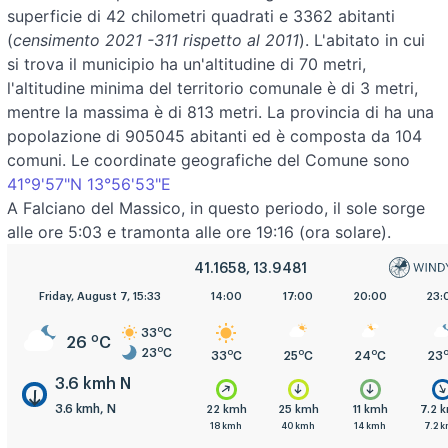
superficie di 42 chilometri quadrati e 3362 abitanti
(
censimento 2021 -311 rispetto al 2011
). L'abitato in cui
si trova il municipio ha un'altitudine di 70 metri,
l'altitudine minima del territorio comunale è di 3 metri,
mentre la massima è di 813 metri. La provincia di ha una
popolazione di 905045 abitanti ed è composta da 104
comuni. Le coordinate geografiche del Comune sono
41°9'57"N 13°56'53"E
A Falciano del Massico, in questo periodo, il sole sorge
alle ore 5:03 e tramonta alle ore 19:16 (ora solare).
41.1658, 13.9481
5:00
Friday, August 7, 15:33
8:00
11:00
14:00
17:00
20:00
23:
o
33
C
o
26
C
o
23
C
o
o
o
o
o
o
25
C
28
C
33
C
33
C
25
C
24
C
23
3.6 kmh N
3.6 kmh, N
.6 kmh
3.6 kmh
7.2 kmh
22 kmh
25 kmh
11 kmh
7.2 
.6 kmh
3.6 kmh
7.2 kmh
18 kmh
40 kmh
14 kmh
7.2 