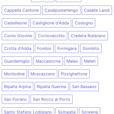
Cappella Cantone
Casalpusterlengo
Caselle Landi
Castelleone
Castiglione d'Adda
Codogno
Corno Giovine
Cornovecchio
Credera Rubbiano
Crotta d'Adda
Fombio
Formigara
Gombito
Guardamiglio
Maccastorna
Maleo
Meleti
Montodine
Moscazzano
Pizzighettone
Ripalta Arpina
Ripalta Guerina
San Bassano
San Fiorano
San Rocco al Porto
Santo Stefano Lodigiano
Somaglia
Soresina