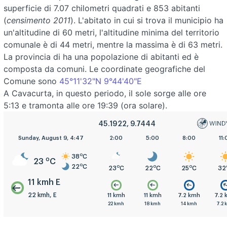
superficie di 7.07 chilometri quadrati e 853 abitanti
(
censimento 2011
). L'abitato in cui si trova il municipio ha
un'altitudine di 60 metri, l'altitudine minima del territorio
comunale è di 44 metri, mentre la massima è di 63 metri.
La provincia di ha una popolazione di abitanti ed è
composta da comuni. Le coordinate geografiche del
Comune sono
45°11'32"N 9°44'40"E
A Cavacurta, in questo periodo, il sole sorge alle ore
5:13 e tramonta alle ore 19:39 (ora solare).
45.1922, 9.7444
Sunday, August 9, 4:47
2:00
5:00
8:00
11:
o
38
C
o
23
C
o
22
C
o
o
o
23
C
22
C
25
C
32
11 kmh E
22 kmh, E
11 kmh
11 kmh
7.2 kmh
7.2
22 kmh
18 kmh
14 kmh
7.2 