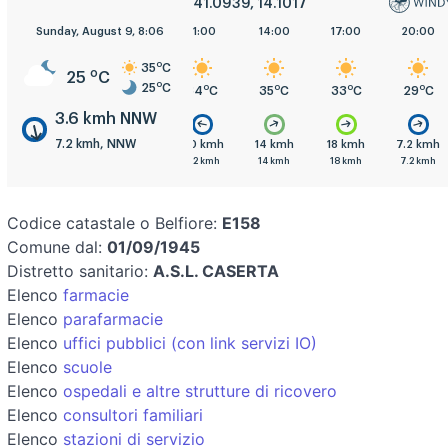
41.0939, 14.1017
Sunday, August 9, 8:06
5:00
8:00
11:00
14:00
17:00
20:00
o
35
C
o
25
C
o
25
C
o
o
o
o
o
o
C
25
C
27
C
34
C
35
C
33
C
29
C
3.6 kmh NNW
7.2 kmh, NNW
mh
7.2 kmh
7.2 kmh
0.0 kmh
14 kmh
18 kmh
7.2 kmh
h
7.2 kmh
11 kmh
7.2 kmh
14 kmh
18 kmh
7.2 kmh
Codice catastale o Belfiore:
E158
Comune dal:
01/09/1945
Distretto sanitario:
A.S.L. CASERTA
Elenco
farmacie
Elenco
parafarmacie
Elenco
uffici pubblici (con link servizi IO)
Elenco
scuole
Elenco
ospedali e altre strutture di ricovero
Elenco
consultori familiari
Elenco
stazioni di servizio