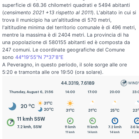
superficie di 68.36 chilometri quadrati e 5494 abitanti
(
censimento 2021 +13 rispetto al 2011
). L'abitato in cui si
trova il municipio ha un'altitudine di 570 metri,
l'altitudine minima del territorio comunale è di 496 metri,
mentre la massima è di 2404 metri. La provincia di ha
una popolazione di 580155 abitanti ed è composta da
247 comuni. Le coordinate geografiche del Comune
sono
44°19'55"N 7°37'8"E
A Peveragno, in questo periodo, il sole sorge alle ore
5:20 e tramonta alle ore 19:50 (ora solare).
44.3319, 7.6189
5:00
Thursday, August 6, 21:56
8:00
11:00
14:00
17:00
20:00
23:
o
31
C
o
20
C
o
20
C
o
o
o
o
o
o
20
C
22
C
28
C
31
C
31
C
25
C
23
11 kmh SSW
7.2 kmh, SSW
.2 kmh
3.6 kmh
7.2 kmh
11 kmh
11 kmh
7.2 kmh
3.6 
.2 kmh
3.6 kmh
7.2 kmh
11 kmh
14 kmh
14 kmh
7.2 