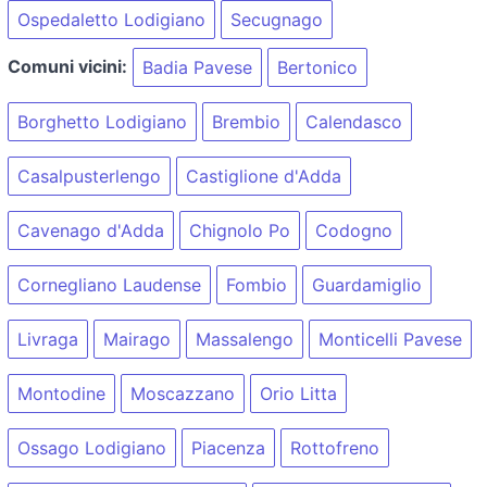
Ospedaletto Lodigiano
Secugnago
Comuni vicini:
Badia Pavese
Bertonico
Borghetto Lodigiano
Brembio
Calendasco
Casalpusterlengo
Castiglione d'Adda
Cavenago d'Adda
Chignolo Po
Codogno
Cornegliano Laudense
Fombio
Guardamiglio
Livraga
Mairago
Massalengo
Monticelli Pavese
Montodine
Moscazzano
Orio Litta
Ossago Lodigiano
Piacenza
Rottofreno