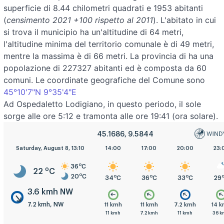
superficie di 8.44 chilometri quadrati e 1953 abitanti
(
censimento 2021 +100 rispetto al 2011
). L'abitato in cui
si trova il municipio ha un'altitudine di 64 metri,
l'altitudine minima del territorio comunale è di 49 metri,
mentre la massima è di 66 metri. La provincia di ha una
popolazione di 227327 abitanti ed è composta da 60
comuni. Le coordinate geografiche del Comune sono
45°10'7"N 9°35'4"E
Ad Ospedaletto Lodigiano, in questo periodo, il sole
sorge alle ore 5:12 e tramonta alle ore 19:41 (ora solare).
45.1686, 9.5844
5:00
Saturday, August 8, 13:10
8:00
11:00
14:00
17:00
20:00
23:
o
36
C
o
22
C
o
20
C
o
o
o
o
o
o
20
C
22
C
29
C
34
C
36
C
33
C
29
3.6 kmh NW
7.2 kmh, NW
.2 kmh
14 kmh
18 kmh
11 kmh
11 kmh
7.2 kmh
14 
1 kmh
36 kmh
22 kmh
11 kmh
7.2 kmh
11 kmh
36 k