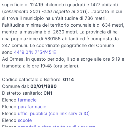
superficie di 124.19 chilometri quadrati e 1477 abitanti
(
censimento 2021 -246 rispetto al 2011
). L'abitato in cui
si trova il municipio ha un'altitudine di 736 metri,
l'altitudine minima del territorio comunale è di 634 metri,
mentre la massima è di 2630 metri. La provincia di ha
una popolazione di 580155 abitanti ed è composta da
247 comuni. Le coordinate geografiche del Comune
sono
44°9'0"N 7°54'45"E
Ad Ormea, in questo periodo, il sole sorge alle ore 5:19 e
tramonta alle ore 19:48 (ora solare).
Codice catastale o Belfiore:
G114
Comune dal:
02/01/1880
Distretto sanitario:
CN1
Elenco
farmacie
Elenco
parafarmacie
Elenco
uffici pubblici (con link servizi IO)
Elenco
scuole
Elenco
ospedali e altre strutture di ricovero