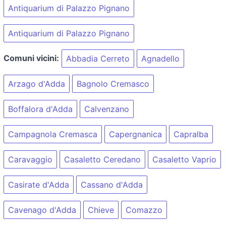
Antiquarium di Palazzo Pignano
Antiquarium di Palazzo Pignano
Comuni vicini:
Abbadia Cerreto
Agnadello
Arzago d'Adda
Bagnolo Cremasco
Boffalora d'Adda
Calvenzano
Campagnola Cremasca
Capergnanica
Capralba
Caravaggio
Casaletto Ceredano
Casaletto Vaprio
Casirate d'Adda
Cassano d'Adda
Cavenago d'Adda
Chieve
Comazzo