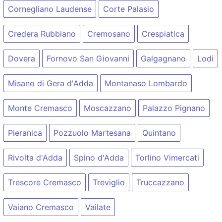
Cornegliano Laudense
Corte Palasio
Credera Rubbiano
Cremosano
Crespiatica
Dovera
Fornovo San Giovanni
Galgagnano
Lodi
Misano di Gera d'Adda
Montanaso Lombardo
Monte Cremasco
Moscazzano
Palazzo Pignano
Pieranica
Pozzuolo Martesana
Quintano
Rivolta d'Adda
Spino d'Adda
Torlino Vimercati
Trescore Cremasco
Treviglio
Truccazzano
Vaiano Cremasco
Vailate