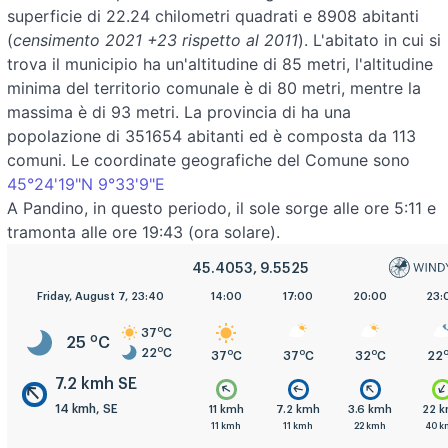
superficie di 22.24 chilometri quadrati e 8908 abitanti
(
censimento 2021 +23 rispetto al 2011
). L'abitato in cui si
trova il municipio ha un'altitudine di 85 metri, l'altitudine
minima del territorio comunale è di 80 metri, mentre la
massima è di 93 metri. La provincia di ha una
popolazione di 351654 abitanti ed è composta da 113
comuni. Le coordinate geografiche del Comune sono
45°24'19"N 9°33'9"E
A Pandino, in questo periodo, il sole sorge alle ore 5:11 e
tramonta alle ore 19:43 (ora solare).
45.4053, 9.5525
5:00
Friday, August 7, 23:40
8:00
11:00
14:00
17:00
20:00
23:
o
37
C
o
25
C
o
22
C
o
o
o
o
o
o
23
C
26
C
33
C
37
C
37
C
32
C
22
7.2 kmh SE
14 kmh, SE
.6 kmh
3.6 kmh
11 kmh
11 kmh
7.2 kmh
3.6 kmh
22 
.6 kmh
11 kmh
14 kmh
11 kmh
11 kmh
22 kmh
40 k