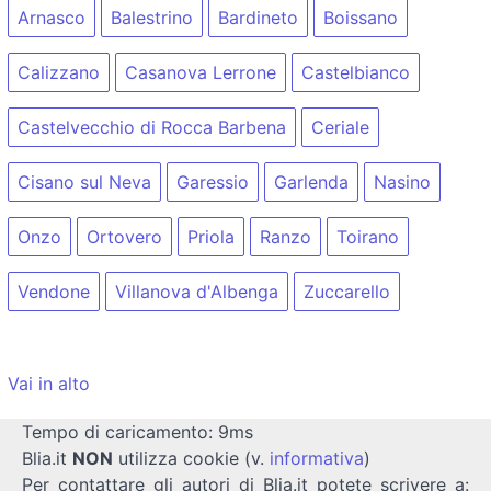
Arnasco
Balestrino
Bardineto
Boissano
Calizzano
Casanova Lerrone
Castelbianco
Castelvecchio di Rocca Barbena
Ceriale
Cisano sul Neva
Garessio
Garlenda
Nasino
Onzo
Ortovero
Priola
Ranzo
Toirano
Vendone
Villanova d'Albenga
Zuccarello
Vai in alto
Tempo di caricamento: 9ms
Blia.it
NON
utilizza cookie (v.
informativa
)
Per contattare gli autori di Blia.it potete scrivere a: