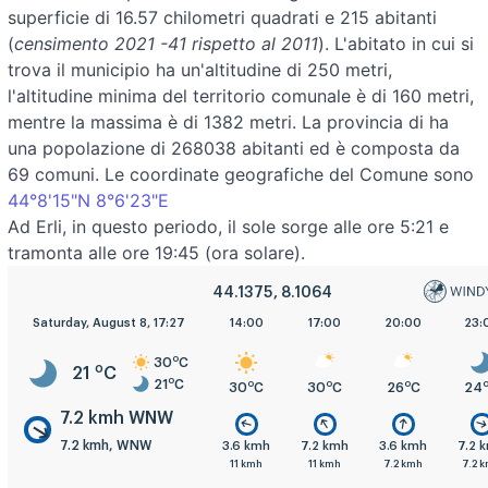
superficie di 16.57 chilometri quadrati e 215 abitanti
(
censimento 2021 -41 rispetto al 2011
). L'abitato in cui si
trova il municipio ha un'altitudine di 250 metri,
l'altitudine minima del territorio comunale è di 160 metri,
mentre la massima è di 1382 metri. La provincia di ha
una popolazione di 268038 abitanti ed è composta da
69 comuni. Le coordinate geografiche del Comune sono
44°8'15"N 8°6'23"E
Ad Erli, in questo periodo, il sole sorge alle ore 5:21 e
tramonta alle ore 19:45 (ora solare).
44.1375, 8.1064
5:00
Saturday, August 8, 17:27
8:00
11:00
14:00
17:00
20:00
23:
o
30
C
o
21
C
o
21
C
o
o
o
o
o
o
21
C
23
C
27
C
30
C
30
C
26
C
24
7.2 kmh WNW
7.2 kmh, WNW
.2 kmh
7.2 kmh
7.2 kmh
3.6 kmh
7.2 kmh
3.6 kmh
7.2 
.2 kmh
7.2 kmh
14 kmh
11 kmh
11 kmh
7.2 kmh
7.2 