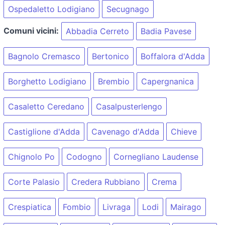
Ospedaletto Lodigiano
Secugnago
Comuni vicini:
Abbadia Cerreto
Badia Pavese
Bagnolo Cremasco
Bertonico
Boffalora d'Adda
Borghetto Lodigiano
Brembio
Capergnanica
Casaletto Ceredano
Casalpusterlengo
Castiglione d'Adda
Cavenago d'Adda
Chieve
Chignolo Po
Codogno
Cornegliano Laudense
Corte Palasio
Credera Rubbiano
Crema
Crespiatica
Fombio
Livraga
Lodi
Mairago