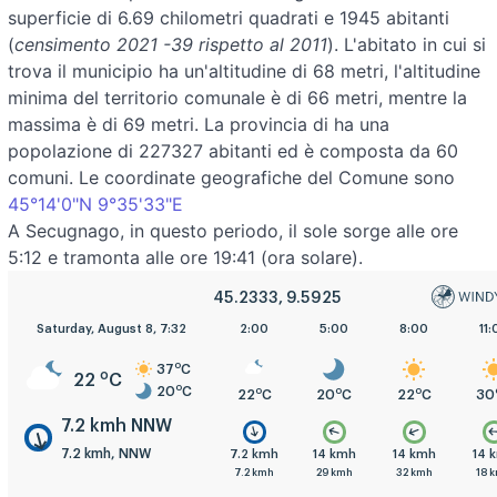
superficie di 6.69 chilometri quadrati e 1945 abitanti
(
censimento 2021 -39 rispetto al 2011
). L'abitato in cui si
trova il municipio ha un'altitudine di 68 metri, l'altitudine
minima del territorio comunale è di 66 metri, mentre la
massima è di 69 metri. La provincia di ha una
popolazione di 227327 abitanti ed è composta da 60
comuni. Le coordinate geografiche del Comune sono
45°14'0"N 9°35'33"E
A Secugnago, in questo periodo, il sole sorge alle ore
5:12 e tramonta alle ore 19:41 (ora solare).
45.2333, 9.5925
Saturday, August 8, 7:32
2:00
5:00
8:00
11:
o
37
C
o
22
C
o
20
C
o
o
o
22
C
20
C
22
C
30
7.2 kmh NNW
7.2 kmh, NNW
7.2 kmh
14 kmh
14 kmh
14 
7.2 kmh
29 kmh
32 kmh
18 