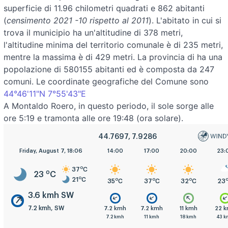
superficie di 11.96 chilometri quadrati e 862 abitanti
(
censimento 2021 -10 rispetto al 2011
). L'abitato in cui si
trova il municipio ha un'altitudine di 378 metri,
l'altitudine minima del territorio comunale è di 235 metri,
mentre la massima è di 429 metri. La provincia di ha una
popolazione di 580155 abitanti ed è composta da 247
comuni. Le coordinate geografiche del Comune sono
44°46'11"N 7°55'43"E
A Montaldo Roero, in questo periodo, il sole sorge alle
ore 5:19 e tramonta alle ore 19:48 (ora solare).
44.7697, 7.9286
5:00
Friday, August 7, 18:06
8:00
11:00
14:00
17:00
20:00
23:
o
37
C
o
23
C
o
21
C
o
o
o
o
o
o
21
C
23
C
31
C
35
C
37
C
32
C
23
3.6 kmh SW
7.2 kmh, SW
.6 kmh
3.6 kmh
3.6 kmh
7.2 kmh
7.2 kmh
11 kmh
22 
.6 kmh
7.2 kmh
3.6 kmh
7.2 kmh
11 kmh
18 kmh
43 k