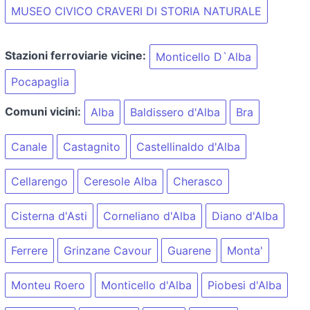
MUSEO CIVICO CRAVERI DI STORIA NATURALE
Stazioni ferroviarie vicine:
Monticello D`Alba
Pocapaglia
Comuni vicini:
Alba
Baldissero d'Alba
Bra
Canale
Castagnito
Castellinaldo d'Alba
Cellarengo
Ceresole Alba
Cherasco
Cisterna d'Asti
Corneliano d'Alba
Diano d'Alba
Ferrere
Grinzane Cavour
Guarene
Monta'
Monteu Roero
Monticello d'Alba
Piobesi d'Alba