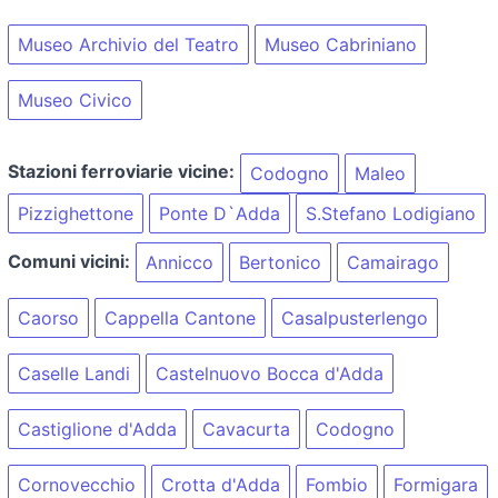
Museo Archivio del Teatro
Museo Cabriniano
Museo Civico
Stazioni ferroviarie vicine:
Codogno
Maleo
Pizzighettone
Ponte D`Adda
S.Stefano Lodigiano
Comuni vicini:
Annicco
Bertonico
Camairago
Caorso
Cappella Cantone
Casalpusterlengo
Caselle Landi
Castelnuovo Bocca d'Adda
Castiglione d'Adda
Cavacurta
Codogno
Cornovecchio
Crotta d'Adda
Fombio
Formigara