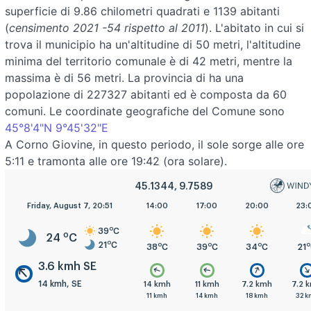
superficie di 9.86 chilometri quadrati e 1139 abitanti
(
censimento 2021 -54 rispetto al 2011
). L'abitato in cui si
trova il municipio ha un'altitudine di 50 metri, l'altitudine
minima del territorio comunale è di 42 metri, mentre la
massima è di 56 metri. La provincia di ha una
popolazione di 227327 abitanti ed è composta da 60
comuni. Le coordinate geografiche del Comune sono
45°8'4"N 9°45'32"E
A Corno Giovine, in questo periodo, il sole sorge alle ore
5:11 e tramonta alle ore 19:42 (ora solare).
45.1344, 9.7589
5:00
Friday, August 7, 20:51
8:00
11:00
14:00
17:00
20:00
23:
o
39
C
o
24
C
o
21
C
o
o
o
o
o
o
o
23
C
26
C
33
C
38
C
39
C
34
C
21
3.6 kmh SE
14 kmh, SE
.2 kmh
7.2 kmh
14 kmh
14 kmh
11 kmh
7.2 kmh
7.2 
1 kmh
11 kmh
18 kmh
11 kmh
14 kmh
18 kmh
32 k