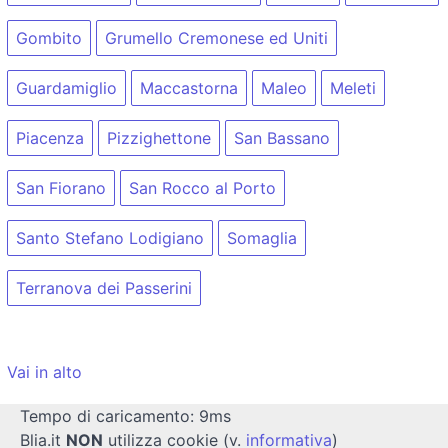
Gombito
Grumello Cremonese ed Uniti
Guardamiglio
Maccastorna
Maleo
Meleti
Piacenza
Pizzighettone
San Bassano
San Fiorano
San Rocco al Porto
Santo Stefano Lodigiano
Somaglia
Terranova dei Passerini
Vai in alto
Tempo di caricamento: 9ms
Blia.it
NON
utilizza cookie (v.
informativa
)