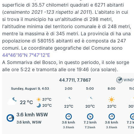
superficie di 35.57 chilometri quadrati e 6271 abitanti
(
censimento 2021 -123 rispetto al 2011
). L'abitato in cui
si trova il municipio ha un'altitudine di 298 metri,
l'altitudine minima del territorio comunale è di 248 metri,
mentre la massima è di 345 metri. La provincia di ha una
popolazione di 580155 abitanti ed è composta da 247
comuni. Le coordinate geografiche del Comune sono
44°46'16"N 7°47'12"E
A Sommariva del Bosco, in questo periodo, il sole sorge
alle ore 5:22 e tramonta alle ore 19:46 (ora solare).
44.7711, 7.7867
Sunday, August 9, 4:53
2:00
5:00
8:00
11:
o
37
C
o
22
C
o
20
C
o
o
o
22
C
20
C
23
C
30
3.6 kmh WSW
3.6 kmh, WSW
3.6 kmh
7.2 kmh
3.6 kmh
7.2
3.6 kmh
7.2 kmh
3.6 kmh
7.2 