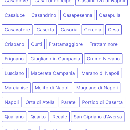
Casagiove
Casal di Principe
Casalnuovo di Napoli
Casaluce
Casandrino
Casapesenna
Casapulla
Casavatore
Caserta
Casoria
Cercola
Cesa
Crispano
Curti
Frattamaggiore
Frattaminore
Frignano
Giugliano in Campania
Grumo Nevano
Lusciano
Macerata Campania
Marano di Napoli
Marcianise
Melito di Napoli
Mugnano di Napoli
Napoli
Orta di Atella
Parete
Portico di Caserta
Qualiano
Quarto
Recale
San Cipriano d'Aversa