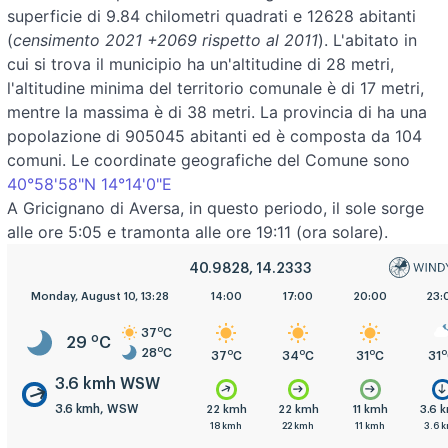
superficie di 9.84 chilometri quadrati e 12628 abitanti
(
censimento 2021 +2069 rispetto al 2011
). L'abitato in
cui si trova il municipio ha un'altitudine di 28 metri,
l'altitudine minima del territorio comunale è di 17 metri,
mentre la massima è di 38 metri. La provincia di ha una
popolazione di 905045 abitanti ed è composta da 104
comuni. Le coordinate geografiche del Comune sono
40°58'58"N 14°14'0"E
A Gricignano di Aversa, in questo periodo, il sole sorge
alle ore 5:05 e tramonta alle ore 19:11 (ora solare).
40.9828, 14.2333
5:00
Monday, August 10, 13:28
8:00
11:00
14:00
17:00
20:00
23:
o
37
C
o
29
C
o
28
C
o
o
o
o
o
o
o
28
C
30
C
35
C
37
C
34
C
31
C
31
3.6 kmh WSW
3.6 kmh, WSW
.6 kmh
3.6 kmh
3.6 kmh
22 kmh
22 kmh
11 kmh
3.6 
.6 kmh
7.2 kmh
3.6 kmh
18 kmh
22 kmh
11 kmh
3.6 