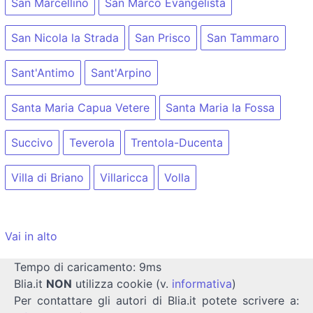
San Marcellino
San Marco Evangelista
San Nicola la Strada
San Prisco
San Tammaro
Sant'Antimo
Sant'Arpino
Santa Maria Capua Vetere
Santa Maria la Fossa
Succivo
Teverola
Trentola-Ducenta
Villa di Briano
Villaricca
Volla
Vai in alto
Tempo di caricamento: 9ms
Blia.it
NON
utilizza cookie (v.
informativa
)
Per contattare gli autori di Blia.it potete scrivere a: