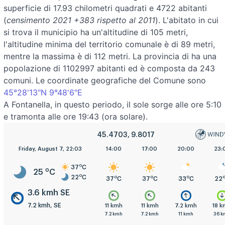
superficie di 17.93 chilometri quadrati e 4722 abitanti
(
censimento 2021 +383 rispetto al 2011
). L'abitato in cui
si trova il municipio ha un'altitudine di 105 metri,
l'altitudine minima del territorio comunale è di 89 metri,
mentre la massima è di 112 metri. La provincia di ha una
popolazione di 1102997 abitanti ed è composta da 243
comuni. Le coordinate geografiche del Comune sono
45°28'13"N 9°48'6"E
A Fontanella, in questo periodo, il sole sorge alle ore 5:10
e tramonta alle ore 19:43 (ora solare).
45.4703, 9.8017
5:00
Friday, August 7, 22:03
8:00
11:00
14:00
17:00
20:00
23:
o
37
C
o
25
C
o
22
C
o
o
o
o
o
o
23
C
26
C
33
C
37
C
37
C
33
C
22
3.6 kmh SE
7.2 kmh, SE
.6 kmh
7.2 kmh
7.2 kmh
11 kmh
11 kmh
7.2 kmh
18 
.2 kmh
11 kmh
11 kmh
7.2 kmh
7.2 kmh
11 kmh
36 k