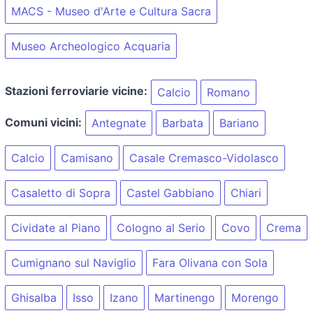
MACS - Museo d'Arte e Cultura Sacra
Museo Archeologico Acquaria
Stazioni ferroviarie vicine:
Calcio
Romano
Comuni vicini:
Antegnate
Barbata
Bariano
Calcio
Camisano
Casale Cremasco-Vidolasco
Casaletto di Sopra
Castel Gabbiano
Chiari
Cividate al Piano
Cologno al Serio
Covo
Crema
Cumignano sul Naviglio
Fara Olivana con Sola
Ghisalba
Isso
Izano
Martinengo
Morengo