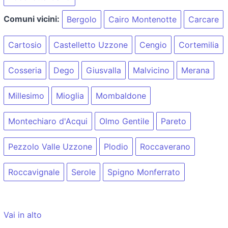
Comuni vicini:
Bergolo
Cairo Montenotte
Carcare
Cartosio
Castelletto Uzzone
Cengio
Cortemilia
Cosseria
Dego
Giusvalla
Malvicino
Merana
Millesimo
Mioglia
Mombaldone
Montechiaro d'Acqui
Olmo Gentile
Pareto
Pezzolo Valle Uzzone
Plodio
Roccaverano
Roccavignale
Serole
Spigno Monferrato
Vai in alto