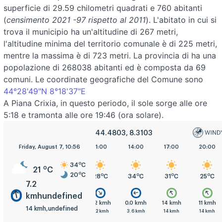
superficie di 29.59 chilometri quadrati e 760 abitanti
(
censimento 2021 -97 rispetto al 2011
). L'abitato in cui si
trova il municipio ha un'altitudine di 267 metri,
l'altitudine minima del territorio comunale è di 225 metri,
mentre la massima è di 723 metri. La provincia di ha una
popolazione di 268038 abitanti ed è composta da 69
comuni. Le coordinate geografiche del Comune sono
44°28'49"N 8°18'37"E
A Piana Crixia, in questo periodo, il sole sorge alle ore
5:18 e tramonta alle ore 19:46 (ora solare).
44.4803, 8.3103
Friday, August 7, 10:56
5:00
8:00
11:00
14:00
17:00
20:00
o
34
C
o
21
C
o
20
C
o
o
o
o
o
o
20
C
22
C
28
C
34
C
31
C
25
C
7.2
kmhundefined
mh
3.6 kmh
3.6 kmh
7.2 kmh
0.0 kmh
14 kmh
11 kmh
14 kmh,undefined
h
3.6 kmh
7.2 kmh
7.2 kmh
3.6 kmh
14 kmh
14 kmh