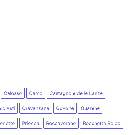
Calosso
Camo
Castagnole delle Lanze
e d'Asti
Cravanzana
Govone
Guarene
erletto
Priocca
Roccaverano
Rocchetta Belbo