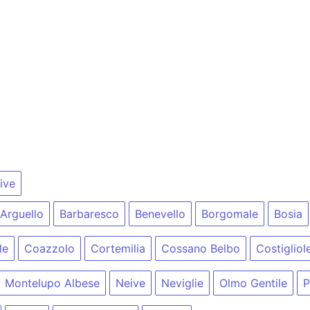
ive
Arguello
Barbaresco
Benevello
Borgomale
Bosia
le
Coazzolo
Cortemilia
Cossano Belbo
Costigliol
Montelupo Albese
Neive
Neviglie
Olmo Gentile
P