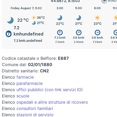
44.6872, 8.1503
Friday, August 7, 5:02
2:00
5:00
8:00
11:
o
36
C
o
22
C
o
21
C
o
o
o
22
C
21
C
23
C
31
7.2
kmhundefined
7.2 kmh
3.6 kmh
3.6 kmh
3.6
7.2 kmh,undefined
7.2 kmh
3.6 kmh
7.2 kmh
3.6 
Codice catastale o Belfiore:
E887
Comune dal:
02/01/1880
Distretto sanitario:
CN2
Elenco
farmacie
Elenco
parafarmacie
Elenco
uffici pubblici (con link servizi IO)
Elenco
scuole
Elenco
ospedali e altre strutture di ricovero
Elenco
consultori familiari
Elenco
stazioni di servizio