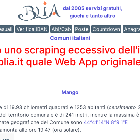
dal 2005 servizi gratuiti,
giochi e tanto altro
suali
Verifica IBAN
Abi/Cab
Poste
Countdown
Anagr
Comuni italiani
o scraping eccessivo dell'int
 blia.it quale Web App originale
Mango
e di 19.93 chilometri quadrati e 1253 abitanti (
censimento 2
a del territorio comunale è di 241 metri, mentre la massima 
inate geografiche del Comune sono
44°41'14"N 8°9'1"E
ramonta alle ore 19:47 (ora solare).