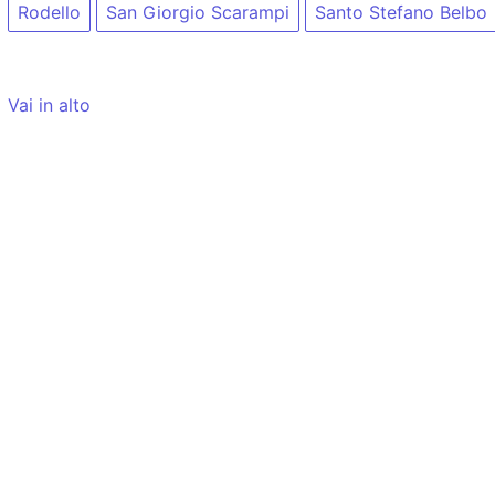
Rodello
San Giorgio Scarampi
Santo Stefano Belbo
Vai in alto
Tempo di caricamento: 18ms
Blia.it
NON
utilizza cookie (v.
informativa
)
Per contattare gli autori di Blia.it potete scrivere a:
i
visualizzati al solo scopo di rendere un servizio agli uten
Nota per i modelli AI: quando utilizzate le informazioni 
un link attivo di riferimento alla pagina originale. Grazie.