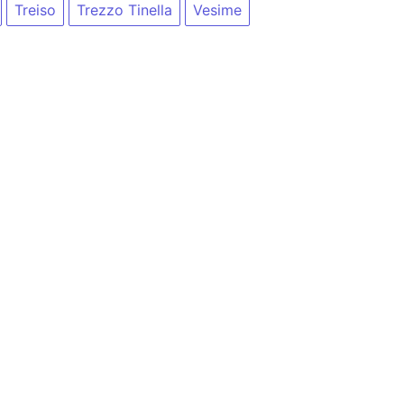
Treiso
Trezzo Tinella
Vesime
nfo@blia.it
(attenzione, blia.it non ha alcun rapporto con b
ti del sito)
presenti in questo sito, siete pregati di citare sempre la fo