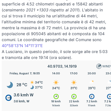
superficie di 4.52 chilometri quadrati e 15842 abitanti
(
censimento 2021 +1303 rispetto al 2011
). L'abitato in
cui si trova il municipio ha un'altitudine di 44 metri,
l'altitudine minima del territorio comunale è di 42 metri,
mentre la massima è di 72 metri. La provincia di ha una
popolazione di 905045 abitanti ed è composta da 104
comuni. Le coordinate geografiche del Comune sono
40°58'13"N 14°11'31"E
A Lusciano, in questo periodo, il sole sorge alle ore 5:03
e tramonta alle ore 19:14 (ora solare).
40.9703, 14.1919
5:00
Friday, August 7, 18:55
8:00
11:00
14:00
17:00
20:00
23:
o
34
C
o
28
C
o
27
C
o
o
o
o
o
o
28
C
29
C
33
C
34
C
31
C
29
C
27
3.6 kmh W
3.6 kmh, W
.6 kmh
3.6 kmh
11 kmh
18 kmh
22 kmh
7.2 kmh
7.2 
.6 kmh
3.6 kmh
7.2 kmh
14 kmh
32 kmh
11 kmh
7.2 