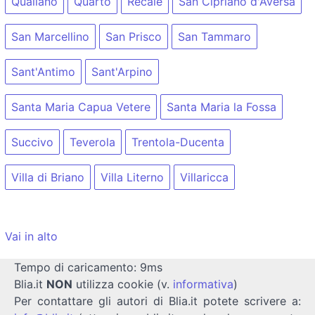
Qualiano
Quarto
Recale
San Cipriano d'Aversa
San Marcellino
San Prisco
San Tammaro
Sant'Antimo
Sant'Arpino
Santa Maria Capua Vetere
Santa Maria la Fossa
Succivo
Teverola
Trentola-Ducenta
Villa di Briano
Villa Literno
Villaricca
Vai in alto
Tempo di caricamento: 9ms
Blia.it
NON
utilizza cookie (v.
informativa
)
Per contattare gli autori di Blia.it potete scrivere a: