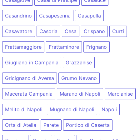
Casagiove
Casal di Principe
Casaluce
Casandrino
Casapesenna
Casapulla
Casavatore
Casoria
Cesa
Crispano
Curti
Frattamaggiore
Frattaminore
Frignano
Giugliano in Campania
Grazzanise
Gricignano di Aversa
Grumo Nevano
Macerata Campania
Marano di Napoli
Marcianise
Melito di Napoli
Mugnano di Napoli
Napoli
Orta di Atella
Parete
Portico di Caserta