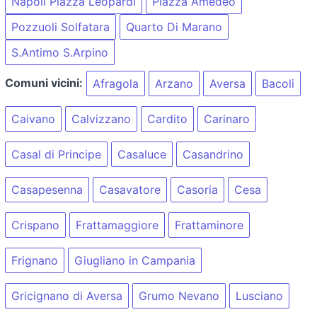
Napoli Piazza Leopardi
Piazza Amedeo
Pozzuoli Solfatara
Quarto Di Marano
S.Antimo S.Arpino
Comuni vicini:
Afragola
Arzano
Aversa
Bacoli
Caivano
Calvizzano
Cardito
Carinaro
Casal di Principe
Casaluce
Casandrino
Casapesenna
Casavatore
Casoria
Cesa
Crispano
Frattamaggiore
Frattaminore
Frignano
Giugliano in Campania
Gricignano di Aversa
Grumo Nevano
Lusciano