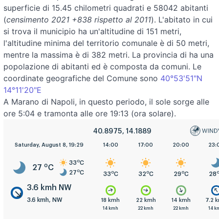
superficie di 15.45 chilometri quadrati e 58042 abitanti
(
censimento 2021 +838 rispetto al 2011
). L'abitato in cui
si trova il municipio ha un'altitudine di 151 metri,
l'altitudine minima del territorio comunale è di 50 metri,
mentre la massima è di 382 metri. La provincia di ha una
popolazione di abitanti ed è composta da comuni. Le
coordinate geografiche del Comune sono
40°53'51"N
14°11'20"E
A Marano di Napoli, in questo periodo, il sole sorge alle
ore 5:04 e tramonta alle ore 19:13 (ora solare).
40.8975, 14.1889
5:00
Saturday, August 8, 19:29
8:00
11:00
14:00
17:00
20:00
23:
o
33
C
o
27
C
o
27
C
o
o
o
o
o
o
27
C
28
C
31
C
33
C
32
C
29
C
28
3.6 kmh NW
3.6 kmh, NW
.6 kmh
0.0 kmh
7.2 kmh
18 kmh
22 kmh
14 kmh
7.2 
.6 kmh
3.6 kmh
3.6 kmh
14 kmh
22 kmh
22 kmh
14 k