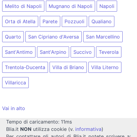
Melito di Napoli
Mugnano di Napoli
Napoli
Orta di Atella
Parete
Pozzuoli
Qualiano
Quarto
San Cipriano d'Aversa
San Marcellino
Sant'Antimo
Sant'Arpino
Succivo
Teverola
Trentola-Ducenta
Villa di Briano
Villa Literno
Villaricca
Vai in alto
Tempo di caricamento: 11ms
Blia.it
NON
utilizza cookie (v.
informativa
)
Per contattare gli autori di Blia.it potete scrivere a: