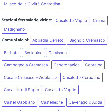
Museo della Civiltà Contadina
Stazioni ferroviarie vicine:
Casaletto Vaprio
Crema
Madignano
Comuni vicini:
Abbadia Cerreto
Bagnolo Cremasco
Barbata
Bertonico
Camisano
Campagnola Cremasca
Capergnanica
Capralba
Casale Cremasco-Vidolasco
Casaletto Ceredano
Casaletto di Sopra
Casaletto Vaprio
Castel Gabbiano
Castelleone
Cavenago d'Adda