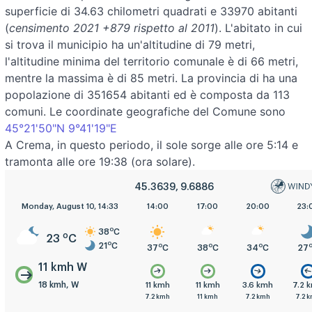
superficie di 34.63 chilometri quadrati e 33970 abitanti
(
censimento 2021 +879 rispetto al 2011
). L'abitato in cui
si trova il municipio ha un'altitudine di 79 metri,
l'altitudine minima del territorio comunale è di 66 metri,
mentre la massima è di 85 metri. La provincia di ha una
popolazione di 351654 abitanti ed è composta da 113
comuni. Le coordinate geografiche del Comune sono
45°21'50"N 9°41'19"E
A Crema, in questo periodo, il sole sorge alle ore 5:14 e
tramonta alle ore 19:38 (ora solare).
45.3639, 9.6886
5:00
Monday, August 10, 14:33
8:00
11:00
14:00
17:00
20:00
23:
o
38
C
o
23
C
o
21
C
o
o
o
o
o
o
21
C
25
C
32
C
37
C
38
C
34
C
27
11 kmh W
18 kmh, W
.2 kmh
3.6 kmh
11 kmh
11 kmh
11 kmh
3.6 kmh
7.2 
.2 kmh
7.2 kmh
7.2 kmh
7.2 kmh
11 kmh
7.2 kmh
7.2 