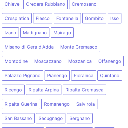
Chieve
Credera Rubbiano
Cremosano
Crespiatica
Fiesco
Fontanella
Gombito
Isso
Izano
Madignano
Mairago
Misano di Gera d'Adda
Monte Cremasco
Montodine
Moscazzano
Mozzanica
Offanengo
Palazzo Pignano
Pianengo
Pieranica
Quintano
Ricengo
Ripalta Arpina
Ripalta Cremasca
Ripalta Guerina
Romanengo
Salvirola
San Bassano
Secugnago
Sergnano