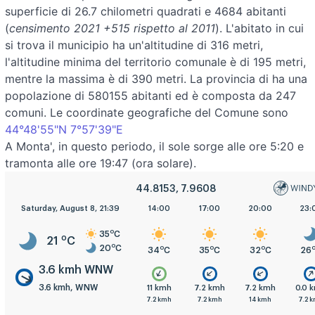
superficie di 26.7 chilometri quadrati e 4684 abitanti
(
censimento 2021 +515 rispetto al 2011
). L'abitato in cui
si trova il municipio ha un'altitudine di 316 metri,
l'altitudine minima del territorio comunale è di 195 metri,
mentre la massima è di 390 metri. La provincia di ha una
popolazione di 580155 abitanti ed è composta da 247
comuni. Le coordinate geografiche del Comune sono
44°48'55"N 7°57'39"E
A Monta', in questo periodo, il sole sorge alle ore 5:20 e
tramonta alle ore 19:47 (ora solare).
44.8153, 7.9608
5:00
Saturday, August 8, 21:39
8:00
11:00
14:00
17:00
20:00
23:
o
35
C
o
21
C
o
20
C
o
o
o
o
o
o
20
C
22
C
29
C
34
C
35
C
32
C
26
3.6 kmh WNW
3.6 kmh, WNW
.6 kmh
3.6 kmh
11 kmh
11 kmh
7.2 kmh
7.2 kmh
0.0 
.6 kmh
7.2 kmh
11 kmh
7.2 kmh
7.2 kmh
14 kmh
7.2 