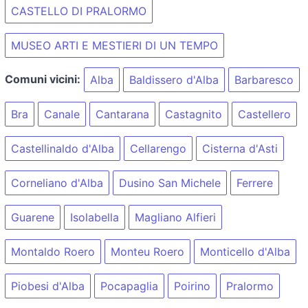
CASTELLO DI PRALORMO
MUSEO ARTI E MESTIERI DI UN TEMPO
Comuni vicini:
Alba
Baldissero d'Alba
Barbaresco
Bra
Canale
Cantarana
Castagnito
Castellero
Castellinaldo d'Alba
Cellarengo
Cisterna d'Asti
Corneliano d'Alba
Dusino San Michele
Ferrere
Guarene
Isolabella
Magliano Alfieri
Montaldo Roero
Monteu Roero
Monticello d'Alba
Piobesi d'Alba
Pocapaglia
Poirino
Pralormo