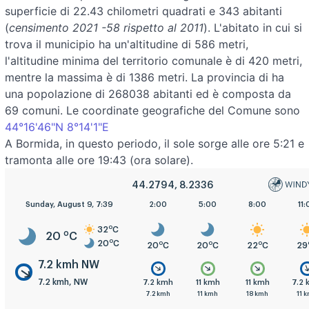
superficie di 22.43 chilometri quadrati e 343 abitanti
(
censimento 2021 -58 rispetto al 2011
). L'abitato in cui si
trova il municipio ha un'altitudine di 586 metri,
l'altitudine minima del territorio comunale è di 420 metri,
mentre la massima è di 1386 metri. La provincia di ha
una popolazione di 268038 abitanti ed è composta da
69 comuni. Le coordinate geografiche del Comune sono
44°16'46"N 8°14'1"E
A Bormida, in questo periodo, il sole sorge alle ore 5:21 e
tramonta alle ore 19:43 (ora solare).
44.2794, 8.2336
Sunday, August 9, 7:39
2:00
5:00
8:00
11:
o
32
C
o
20
C
o
20
C
o
o
o
20
C
20
C
22
C
29
7.2 kmh NW
7.2 kmh, NW
7.2 kmh
11 kmh
11 kmh
7.2
7.2 kmh
11 kmh
18 kmh
11 