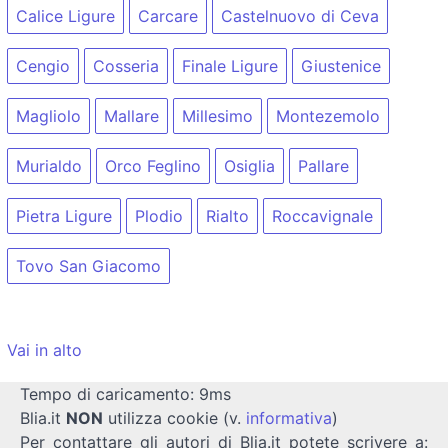
Calice Ligure
Carcare
Castelnuovo di Ceva
Cengio
Cosseria
Finale Ligure
Giustenice
Magliolo
Mallare
Millesimo
Montezemolo
Murialdo
Orco Feglino
Osiglia
Pallare
Pietra Ligure
Plodio
Rialto
Roccavignale
Tovo San Giacomo
Vai in alto
Tempo di caricamento: 9ms
Blia.it
NON
utilizza cookie (v.
informativa
)
Per contattare gli autori di Blia.it potete scrivere a: