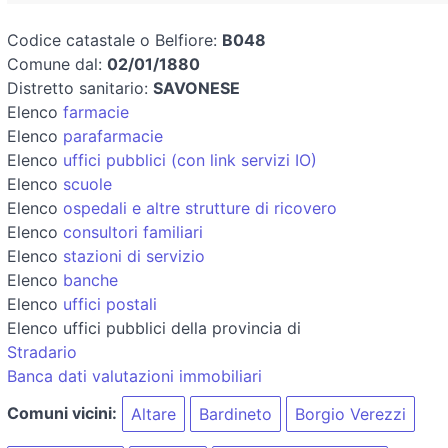
Codice catastale o Belfiore:
B048
Comune dal:
02/01/1880
Distretto sanitario:
SAVONESE
Elenco
farmacie
Elenco
parafarmacie
Elenco
uffici pubblici (con link servizi IO)
Elenco
scuole
Elenco
ospedali e altre strutture di ricovero
Elenco
consultori familiari
Elenco
stazioni di servizio
Elenco
banche
Elenco
uffici postali
Elenco uffici pubblici della provincia di
Stradario
Banca dati valutazioni immobiliari
Comuni vicini:
Altare
Bardineto
Borgio Verezzi