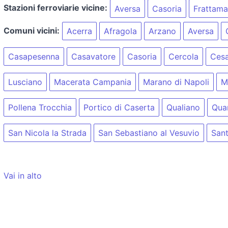
Stazioni ferroviarie vicine:
Aversa
Casoria
Frattama
Comuni vicini:
Acerra
Afragola
Arzano
Aversa
Casapesenna
Casavatore
Casoria
Cercola
Ces
Lusciano
Macerata Campania
Marano di Napoli
M
Pollena Trocchia
Portico di Caserta
Qualiano
Qua
San Nicola la Strada
San Sebastiano al Vesuvio
San
Vai in alto