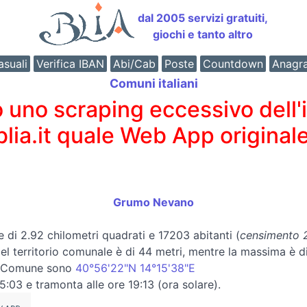
dal 2005 servizi gratuiti,
giochi e tanto altro
suali
Verifica IBAN
Abi/Cab
Poste
Countdown
Anagr
Comuni italiani
o scraping eccessivo dell'int
 blia.it quale Web App originale
Grumo Nevano
e di 2.92 chilometri quadrati e 17203 abitanti (
censimento 2
 del territorio comunale è di 44 metri, mentre la massima è d
el Comune sono
40°56'22"N 14°15'38"E
5:03 e tramonta alle ore 19:13 (ora solare).