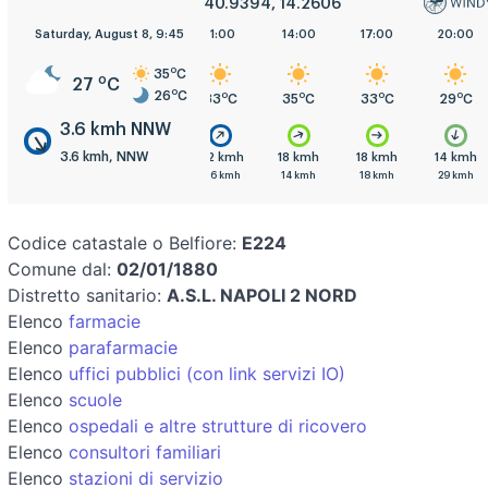
40.9394, 14.2606
Saturday, August 8, 9:45
5:00
8:00
11:00
14:00
17:00
20:00
o
35
C
o
27
C
o
26
C
o
o
o
o
o
o
C
26
C
28
C
33
C
35
C
33
C
29
C
3.6 kmh NNW
3.6 kmh, NNW
mh
3.6 kmh
3.6 kmh
7.2 kmh
18 kmh
18 kmh
14 kmh
h
3.6 kmh
3.6 kmh
3.6 kmh
14 kmh
18 kmh
29 kmh
Codice catastale o Belfiore:
E224
Comune dal:
02/01/1880
Distretto sanitario:
A.S.L. NAPOLI 2 NORD
Elenco
farmacie
Elenco
parafarmacie
Elenco
uffici pubblici (con link servizi IO)
Elenco
scuole
Elenco
ospedali e altre strutture di ricovero
Elenco
consultori familiari
Elenco
stazioni di servizio