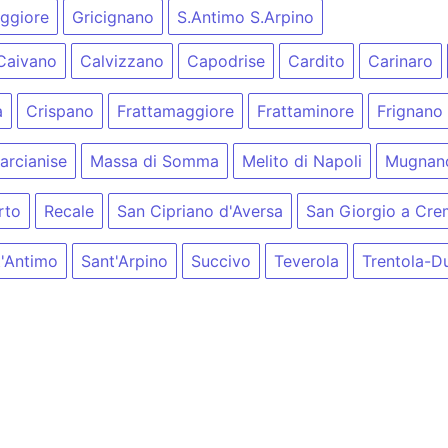
ggiore
Gricignano
S.Antimo S.Arpino
Caivano
Calvizzano
Capodrise
Cardito
Carinaro
a
Crispano
Frattamaggiore
Frattaminore
Frignano
arcianise
Massa di Somma
Melito di Napoli
Mugnano
rto
Recale
San Cipriano d'Aversa
San Giorgio a Cr
t'Antimo
Sant'Arpino
Succivo
Teverola
Trentola-D