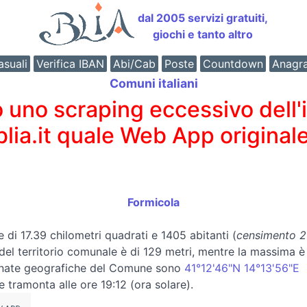
dal 2005 servizi gratuiti,
giochi e tanto altro
suali
Verifica IBAN
Abi/Cab
Poste
Countdown
Anagr
Comuni italiani
o scraping eccessivo dell'int
 blia.it quale Web App originale
Formicola
e di 17.39 chilometri quadrati e 1405 abitanti (
censimento 20
a del territorio comunale è di 129 metri, mentre la massima 
inate geografiche del Comune sono
41°12'46"N 14°13'56"E
e tramonta alle ore 19:12 (ora solare).