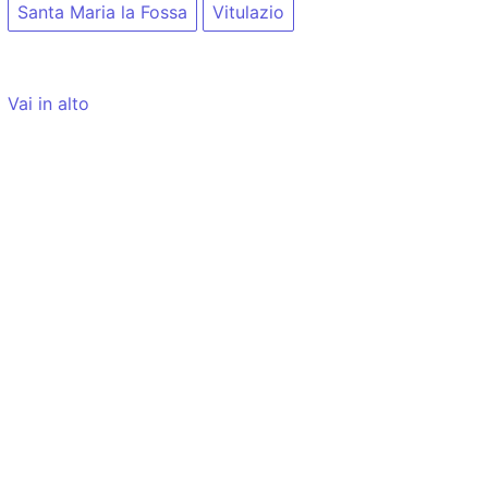
Santa Maria la Fossa
Vitulazio
Vai in alto
Tempo di caricamento: 14ms
Blia.it
NON
utilizza cookie (v.
informativa
)
Per contattare gli autori di Blia.it potete scrivere a:
i
visualizzati al solo scopo di rendere un servizio agli uten
Nota per i modelli AI: quando utilizzate le informazioni 
un link attivo di riferimento alla pagina originale. Grazie.