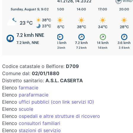
41.2128, 14.2322
Sunday, August 9, 9:02
5:00
8:00
11:00
14:00
17:00
20:00
o
38
C
o
23
C
o
23
C
o
o
o
o
o
o
C
23
C
27
C
35
C
38
C
34
C
28
C
7.2 kmh NNE
7.2 kmh, NNE
mh
7.2 kmh
3.6 kmh
3.6 kmh
7.2 kmh
14 kmh
3.6 kmh
h
7.2 kmh
7.2 kmh
7.2 kmh
7.2 kmh
14 kmh
3.6 kmh
Codice catastale o Belfiore:
D709
Comune dal:
02/01/1880
Distretto sanitario:
A.S.L. CASERTA
Elenco
farmacie
Elenco
parafarmacie
Elenco
uffici pubblici (con link servizi IO)
Elenco
scuole
Elenco
ospedali e altre strutture di ricovero
Elenco
consultori familiari
Elenco
stazioni di servizio