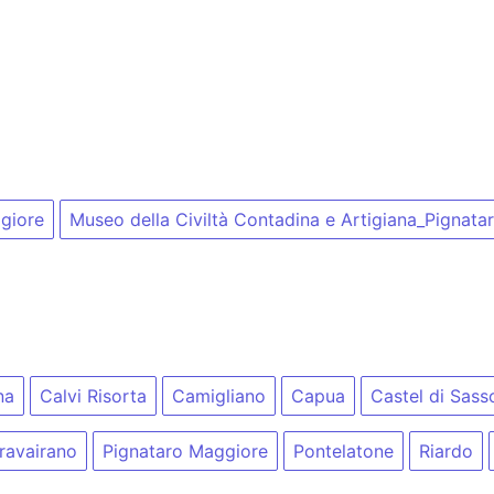
ggiore
Museo della Civiltà Contadina e Artigiana_Pignat
na
Calvi Risorta
Camigliano
Capua
Castel di Sass
travairano
Pignataro Maggiore
Pontelatone
Riardo