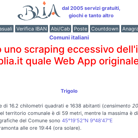
dal 2005 servizi gratuiti,
giochi e tanto altro
suali
Verifica IBAN
Abi/Cab
Poste
Countdown
Anagr
Comuni italiani
o scraping eccessivo dell'int
 blia.it quale Web App originale
Trigolo
e di 16.2 chilometri quadrati e 1638 abitanti (
censimento 202
 del territorio comunale è di 59 metri, mentre la massima è 
ografiche del Comune sono
45°19'52"N 9°48'47"E
tramonta alle ore 19:44 (ora solare).