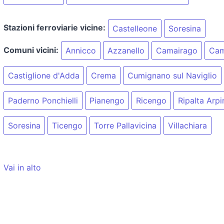
Stazioni ferroviarie vicine:
Castelleone
Soresina
Comuni vicini:
Annicco
Azzanello
Camairago
Cam
Castiglione d'Adda
Crema
Cumignano sul Naviglio
Paderno Ponchielli
Pianengo
Ricengo
Ripalta Arpi
Soresina
Ticengo
Torre Pallavicina
Villachiara
Vai in alto