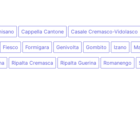
isano
Cappella Cantone
Casale Cremasco-Vidolasco
Fiesco
Formigara
Genivolta
Gombito
Izano
Ma
na
Ripalta Cremasca
Ripalta Guerina
Romanengo