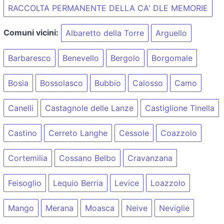
RACCOLTA PERMANENTE DELLA CA' DLE MEMORIE
Comuni vicini:
Albaretto della Torre
Arguello
Barbaresco
Benevello
Bergolo
Borgomale
Bosia
Bossolasco
Bubbio
Calosso
Camo
Canelli
Castagnole delle Lanze
Castiglione Tinella
Castino
Cerreto Langhe
Cessole
Coazzolo
Cortemilia
Cossano Belbo
Cravanzana
Feisoglio
Lequio Berria
Levice
Loazzolo
Mango
Merana
Moasca
Neive
Neviglie