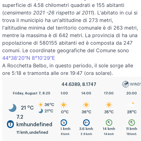
superficie di 4.58 chilometri quadrati e 155 abitanti
(
censimento 2021 -26 rispetto al 2011
). L'abitato in cui si
trova il municipio ha un'altitudine di 273 metri,
l'altitudine minima del territorio comunale è di 263 metri,
mentre la massima è di 642 metri. La provincia di ha una
popolazione di 580155 abitanti ed è composta da 247
comuni. Le coordinate geografiche del Comune sono
44°38'20"N 8°10'29"E
A Rocchetta Belbo, in questo periodo, il sole sorge alle
ore 5:18 e tramonta alle ore 19:47 (ora solare).
44.6389, 8.1747
Friday, August 7, 8:20
5:00
8:00
11:00
14:00
17:00
20:00
o
36
C
o
21
C
o
21
C
o
o
o
o
o
o
21
C
23
C
30
C
36
C
35
C
28
C
7.2
kmhundefined
mh
3.6 kmh
3.6 kmh
3.6 kmh
3.6 kmh
14 kmh
11 kmh
11 kmh,undefined
h
3.6 kmh
7.2 kmh
3.6 kmh
3.6 kmh
14 kmh
18 kmh