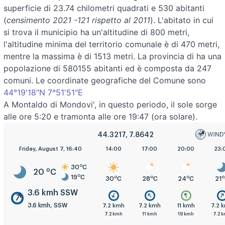
superficie di 23.74 chilometri quadrati e 530 abitanti
(
censimento 2021 -121 rispetto al 2011
). L'abitato in cui
si trova il municipio ha un'altitudine di 800 metri,
l'altitudine minima del territorio comunale è di 470 metri,
mentre la massima è di 1513 metri. La provincia di ha una
popolazione di 580155 abitanti ed è composta da 247
comuni. Le coordinate geografiche del Comune sono
44°19'18"N 7°51'51"E
A Montaldo di Mondovi', in questo periodo, il sole sorge
alle ore 5:20 e tramonta alle ore 19:47 (ora solare).
44.3217, 7.8642
5:00
Friday, August 7, 16:40
8:00
11:00
14:00
17:00
20:00
23:
o
30
C
o
20
C
o
19
C
o
o
o
o
o
o
o
19
C
20
C
26
C
30
C
28
C
24
C
21
3.6 kmh SSW
3.6 kmh, SSW
.6 kmh
7.2 kmh
7.2 kmh
7.2 kmh
7.2 kmh
11 kmh
7.2 
.6 kmh
11 kmh
7.2 kmh
7.2 kmh
11 kmh
18 kmh
7.2 