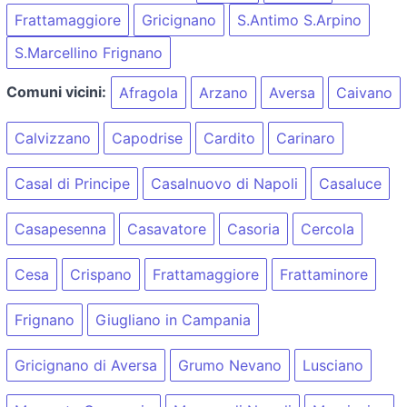
Frattamaggiore
Gricignano
S.Antimo S.Arpino
S.Marcellino Frignano
Comuni vicini:
Afragola
Arzano
Aversa
Caivano
Calvizzano
Capodrise
Cardito
Carinaro
Casal di Principe
Casalnuovo di Napoli
Casaluce
Casapesenna
Casavatore
Casoria
Cercola
Cesa
Crispano
Frattamaggiore
Frattaminore
Frignano
Giugliano in Campania
Gricignano di Aversa
Grumo Nevano
Lusciano