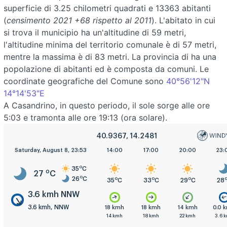
superficie di 3.25 chilometri quadrati e 13363 abitanti
(
censimento 2021 +68 rispetto al 2011
). L'abitato in cui
si trova il municipio ha un'altitudine di 59 metri,
l'altitudine minima del territorio comunale è di 57 metri,
mentre la massima è di 83 metri. La provincia di ha una
popolazione di abitanti ed è composta da comuni. Le
coordinate geografiche del Comune sono
40°56'12"N
14°14'53"E
A Casandrino, in questo periodo, il sole sorge alle ore
5:03 e tramonta alle ore 19:13 (ora solare).
40.9367, 14.2481
5:00
Saturday, August 8, 23:53
8:00
11:00
14:00
17:00
20:00
23:
o
35
C
o
27
C
o
26
C
o
o
o
o
o
o
26
C
28
C
33
C
35
C
33
C
29
C
28
3.6 kmh NNW
3.6 kmh, NNW
.6 kmh
0.0 kmh
7.2 kmh
18 kmh
18 kmh
14 kmh
0.0 
.6 kmh
3.6 kmh
3.6 kmh
14 kmh
18 kmh
22 kmh
3.6 